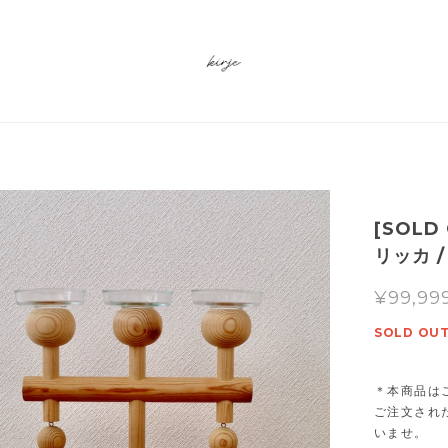
[SOLD
リッカ 
¥99,99
SOLD OU
＊本商品は
ご注文され
いませ。