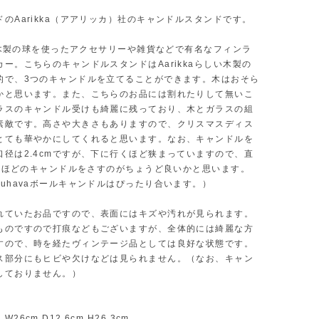
のAarikka（アアリッカ）社のキャンドルスタンドです。
aは木製の球を使ったアクセサリーや雑貨などで有名なフィンラ
ー。こちらのキャンドルスタンドはAarikkaらしい木製の
的で、3つのキャンドルを立てることができます。木はおそら
かと思います。また、こちらのお品には割れたりして無いこ
ラスのキャンドル受けも綺麗に残っており、木とガラスの組
素敵です。高さや大きさもありますので、クリスマスディス
とても華やかにしてくれると思います。なお、キャンドルを
口径は2.4cmですが、下に行くほど狭まっていますので、直
2cmほどのキャンドルをさすのがちょうど良いかと思います。
Juhavaボールキャンドルはぴったり合います。）
れていたお品ですので、表面にはキズや汚れが見られます。
ものですので打痕などもございますが、全体的には綺麗な方
すので、時を経たヴィンテージ品としては良好な状態です。
ス部分にもヒビや欠けなどは見られません。（なお、キャン
しておりません。）
26cm D12.6cm H26.3cm