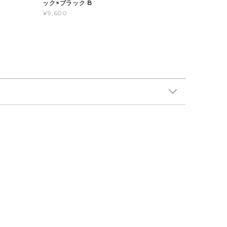
ック×ブラック B
¥9,600