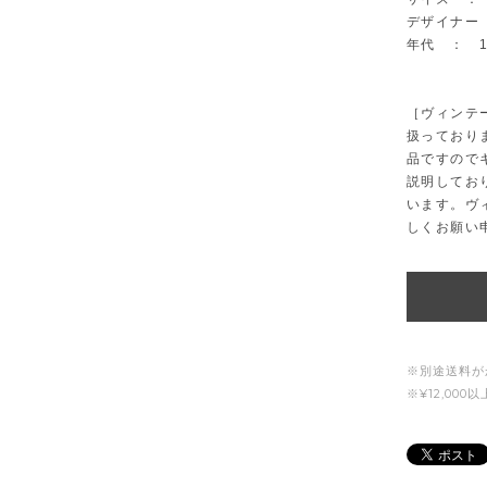
デザイナー ：
年代 ： 1
［ヴィンテ
扱っており
品ですので
説明してお
います。ヴ
しくお願い
※別途送料が
※¥12,00