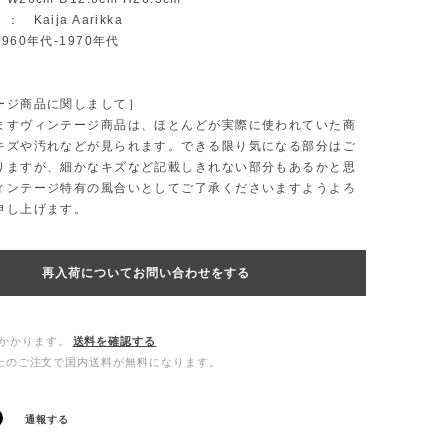
 Kaija Aarikka
960年代-1970年代
ージ商品に関しまして］
ますヴィンテージ商品は、ほとんどが実際に使われていた商
キズや汚れなどが見られます。できる限り気になる部分はご
りますが、細かなキズなど記載しきれない部分もあるかと思
ィンテージ特有の風合いとしてご了承くださいますようよろ
申し上げます。
再入荷についてお問い合わせをする
かかります。
送料を確認する
0以上のご注文で国内送料が無料になります。
通報する