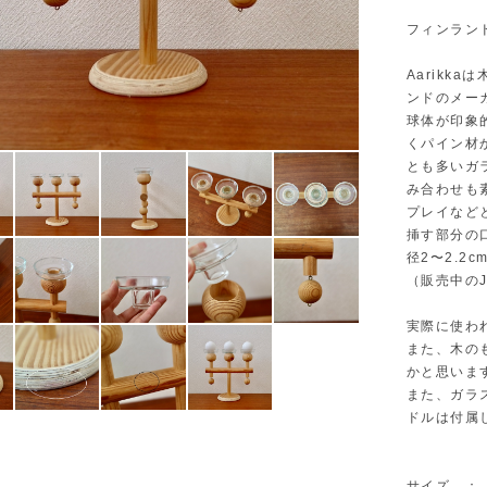
フィンランド
Aarikk
ンドのメーカ
球体が印象
くパイン材
とも多いガ
み合わせも
プレイなど
挿す部分の
径2〜2.
（販売中の
実際に使わ
また、木の
かと思いま
また、ガラ
ドルは付属
サイズ ： W