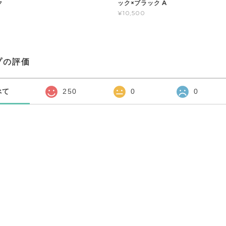
ク
ック×ブラック A
¥10,500
プの評価
べて
250
0
0