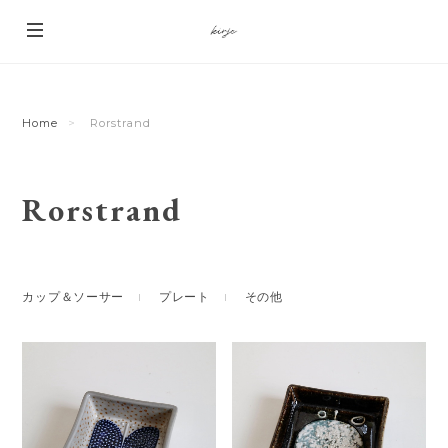
Home
Rorstrand
Rorstrand
カップ＆ソーサー
プレート
その他