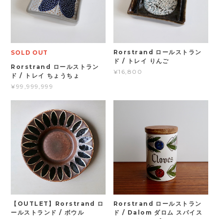
Rorstrand ロールストラン
SOLD OUT
ド / トレイ りんご
Rorstrand ロールストラン
¥16,800
ド / トレイ ちょうちょ
¥99,999,999
【OUTLET】Rorstrand ロ
Rorstrand ロールストラン
ールストランド / ボウル
ド / Dalom ダロム スパイス