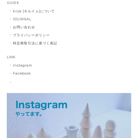
GUIDE
kirje [キルイェ]について
JOURNAL
お問い合わせ
プライバシーポリシー
特定商取引法に基づく表記
LINK
Instagram
Facebook