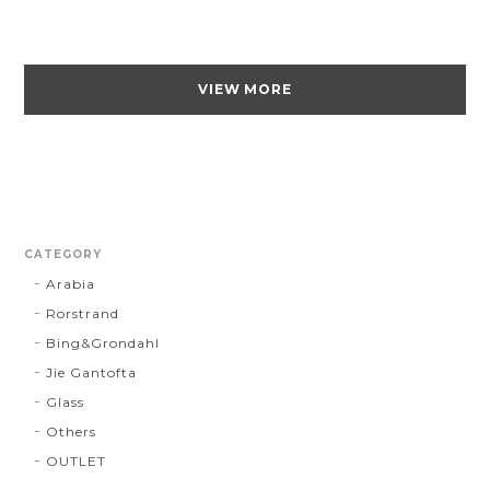
VIEW MORE
CATEGORY
Arabia
Rorstrand
Bing&Grondahl
Jie Gantofta
Glass
Others
OUTLET