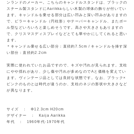
ンランドのメーカー。こちらのキャンドルスタンドは、ブラックの
スチール製スタンドにAarikkaらしい木製の球体の飾りが付いてい
ます。キャンドルを乗せる部分は広い凹みと深い凹みがありますの
で、ピラーキャンドル（円柱形）やテーパーキャンドル、またボー
ル型などいろいろと楽しめそうです。高さや大きさもありますの
で、クリスマスディスプレイなどとても華やかにしてくれると思い
ます。
＊キャンドル乗せる広い部分：直径約7.5cm / キャンドルを挿す深
い部分：直径約2.2cm
実際に使われていたお品ですので、キズや汚れが見られます。支柱
にやや揺れがあり、少し傷や汚れが多めなのでAと価格を変えてい
ます。ヴィンテージ品としては良好な状態です。なお、ブラック×
ピンクのものとは時代が違うのか、支柱のネジの形状や大きさなど
が異なります。
サイズ ： Φ12.3cm H20cm
デザイナー ： Kaija Aarikka
年代 ： 1960年代-1970年代