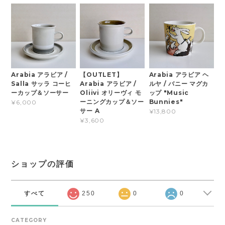
Arabia アラビア /
【OUTLET】
Arabia アラビア ヘ
Salla サッラ コーヒ
Arabia アラビア /
ルヤ / バニー マグカ
ーカップ＆ソーサー
Oliivi オリーヴィ モ
ップ "Music
ーニングカップ＆ソー
Bunnies"
¥6,000
サー A
¥13,800
¥3,600
ショップの評価
すべて
250
0
0
CATEGORY