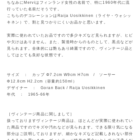
ちなみにMerviはフィンランド女性の名前で、特に1960年代に流
行っていた名前だそうです。
こちらのデコレーションはRaija Uosikkinen（ライヤ・ウォシッ
キネン）で、割と見つかりにくいお品かと思います。
実際に使われていたお品ですので多少キズなど見られますが、ヒビ
や欠けはありません。また、製造時からのものとして、黒点などが
見られます。全体的には艶もあり綺麗ですので、ヴィンテージ品と
してはとても良好な状態です。
サイズ ： カップ Φ7.2cm W9cm H7cm / ソーサー
Φ12.8cm H2.2cm（容量約150ml）
デザイナー ： Goran Back / Raija Uosikkinen
年代 ： 1965-66年
［ヴィンテージ商品に関しまして］
扱っておりますヴィンテージ商品は、ほとんどが実際に使われてい
た商品ですのでキズや汚れなどが見られます。できる限り気になる
部分はご説明しておりますが、細かなキズなど記載しきれない部分