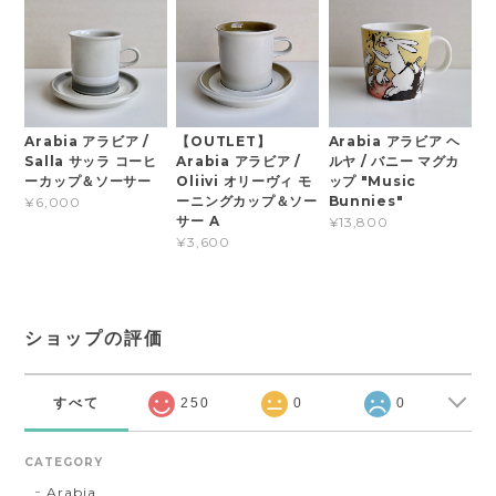
Arabia アラビア /
【OUTLET】
Arabia アラビア ヘ
Salla サッラ コーヒ
Arabia アラビア /
ルヤ / バニー マグカ
ーカップ＆ソーサー
Oliivi オリーヴィ モ
ップ "Music
ーニングカップ＆ソー
Bunnies"
¥6,000
サー A
¥13,800
¥3,600
ショップの評価
すべて
250
0
0
CATEGORY
Arabia