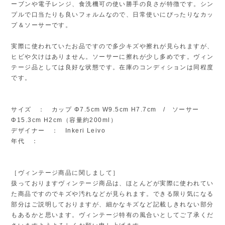
ーブンや電子レンジ、食洗機可の使い勝手の良さが特徴です。シン
プルで口当たりも良いフォルムなので、日常使いにぴったりなカッ
プ＆ソーサーです。
実際に使われていたお品ですので多少キズや擦れが見られますが、
ヒビや欠けはありません。ソーサーに擦れが少し多めです。ヴィン
テージ品としては良好な状態です。在庫のコンディションは同程度
です。
サイズ ： カップ Φ7.5cm W9.5cm H7.7cm / ソーサー
Φ15.3cm H2cm（容量約200ml）
デザイナー ： Inkeri Leivo
年代 ：
［ヴィンテージ商品に関しまして］
扱っておりますヴィンテージ商品は、ほとんどが実際に使われてい
た商品ですのでキズや汚れなどが見られます。できる限り気になる
部分はご説明しておりますが、細かなキズなど記載しきれない部分
もあるかと思います。ヴィンテージ特有の風合いとしてご了承くだ