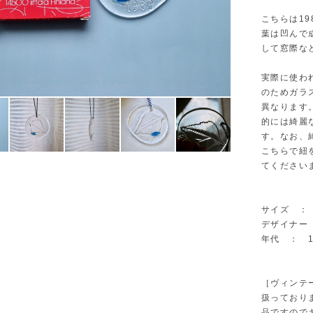
こちらは1
葉は凹んで
して窓際な
実際に使わ
のためガラ
異なります
的には綺麗
す。なお、
こちらで紐
てください
サイズ ： W
デザイナー ：
年代 ： 1
［ヴィンテ
扱っており
品ですので