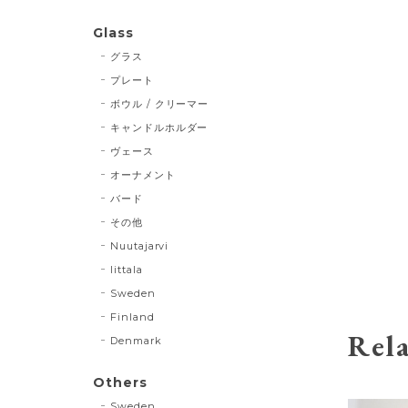
Glass
グラス
プレート
ボウル / クリーマー
キャンドルホルダー
ヴェース
オーナメント
バード
その他
Nuutajarvi
Iittala
Sweden
Finland
Rela
Denmark
Others
Sweden