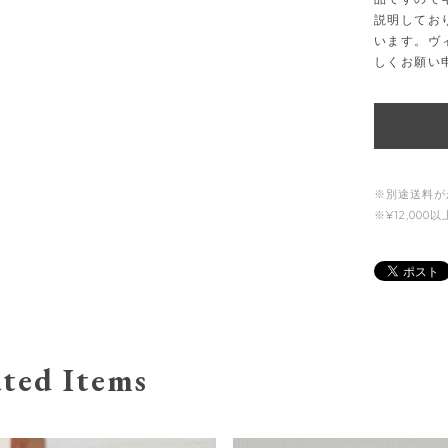
説明してお
います。ヴ
しくお願い
※別途送料が
※¥12,00
ted Items