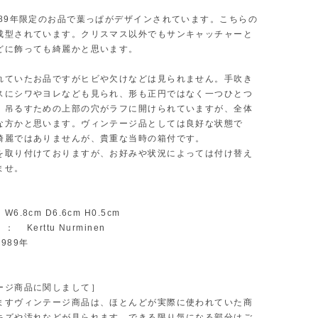
989年限定のお品で葉っぱがデザインされています。こちらの
成型されています。クリスマス以外でもサンキャッチャーと
どに飾っても綺麗かと思います。
れていたお品ですがヒビや欠けなどは見られません。手吹き
スにシワやヨレなども見られ、形も正円ではなく一つひとつ
。吊るすための上部の穴がラフに開けられていますが、全体
な方かと思います。ヴィンテージ品としては良好な状態で
綺麗ではありませんが、貴重な当時の箱付です。
を取り付けておりますが、お好みや状況によっては付け替え
ませ。
6.8cm D6.6cm H0.5cm
 Kerttu Nurminen
989年
ージ商品に関しまして］
ますヴィンテージ商品は、ほとんどが実際に使われていた商
キズや汚れなどが見られます。できる限り気になる部分はご