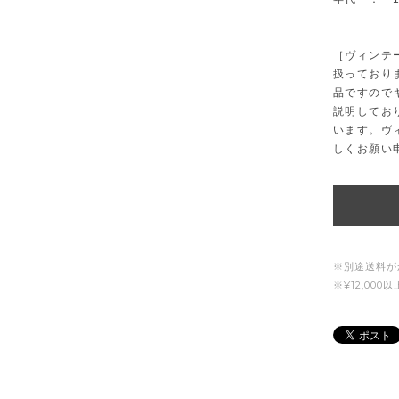
［ヴィンテ
扱っており
品ですので
説明してお
います。ヴ
しくお願い
※別途送料が
※¥12,00