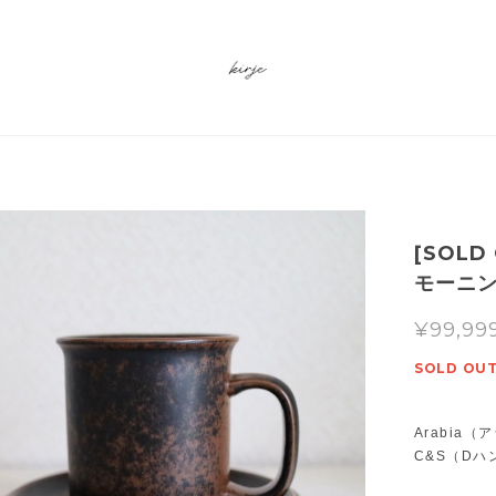
[SOLD
モーニン
¥99,99
SOLD OU
Arabia
C&S（D