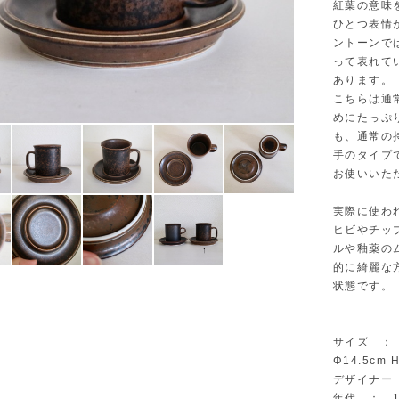
紅葉の意味
ひとつ表情
ントーンで
って表れて
あります。
こちらは通
めにたっぷ
も、通常の
手のタイプ
お使いいた
実際に使わ
ヒビやチッ
ルや釉薬の
的に綺麗な
状態です。
サイズ ： カ
Φ14.5cm
デザイナー ：
年代 ： 19