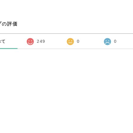
プの評価
べて
249
0
0