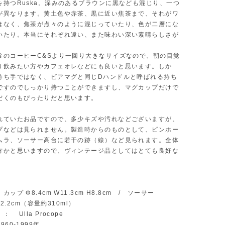
を持つRuska。深みのあるブラウンに黒なども混じり、一つ
が異なります。黄土色や赤茶、黒に近い焦茶まで、それがワ
はなく、焦茶が点々のように混じっていたり、色が二層にな
いたり。本当にそれぞれ違い、また味わい深い素晴らしさが
常のコーヒーC&Sより一回り大きなサイズなので、朝の目覚
り飲みたい方やカフェオレなどにも良いと思います。しか
持ち手ではなく、ビアマグと同じDハンドルと呼ばれる持ち
ですのでしっかり持つことができますし、マグカップだけで
だくのもぴったりだと思います。
れていたお品ですので、多少キズや汚れなどございますが、
プなどは見られません。製造時からのものとして、ピンホー
ムラ、ソーサー高台に若干の跡（線）など見られます。全体
方かと思いますので、ヴィンテージ品としてはとても良好な
ップ Φ8.4cm W11.3cm H8.8cm / ソーサー
 H2.2cm（容量約310ml）
 Ulla Procope
60-1999年