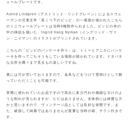
ォールプレートです。
Astrid Lindgren（アストリッド・リンドグレーン）によるスウェ
ーデンの児童文学「長くつ下のピッピ」の一場面が描かれたこちら
のミニウォールプレートは当時6種類作られました。ピッピの本の
中の挿絵を描いた、Ingrid Vang Nyman（イングリッド・ヴァ
ン・ニイマン）のイラストがプリントされています。
こちらの「ピッピのパンケーキ作り」は、トミーとアニカにパンケ
ーキを作ってごちそうをしている場面が描かれています。ドタバタ
な台所を隅々まで見るもの楽しいですね。
裏には穴が空いておりますので、金具などをつけて壁掛けとして飾
っていただくことも可能です。
実際に使われていたお品ですので高台に多少汚れや微細な欠けのよ
うな削れが見られますが、ヒビはありません。全体的には綺麗な方
かと思いますので、ヴィンテージ品としては良好な状態です。ま
た、破損して綺麗ではありませんが貴重な当時の箱、チラシ付きで
す。