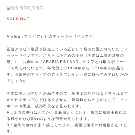
¥99,999,999
SOLD OUT
Arabia（アラビア）社のディーラーサインです。
正規アラビア製品を販売している証として店頭に置かれていたディ
ーラーサインです。こちらは小さめの王冠（実際は工場の煙突の
形）に、片面のみ「ARABIA FINLAND」の文字と縁取りがゴール
ドで彩られています。年代的には1964年から1971年頃のお品で
す。お部屋のアラビアのディスプレイと一緒に飾ってみてはいかが
でしょうか。
実際に使われていたお品ですので、多少キズや汚れなど見られます
がヒビやチップなどはありません。製造時からのものとして、ピン
ホールや黒点、成形不良など見られます。
A：金彩の削れはわずか、裏底面近くにシミ、底面に成形不良によ
る極小のひび割れのような部分が見られます。
B：金彩の削れが多く感じられます。裏面に極小の付着物がありま
す。