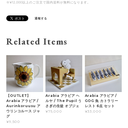
※¥12,000以上のご注文で国内送料が無料になります。
通報する
Related Items
【OUTLET】
Arabia アラビア ヘ
Arabia アラビア /
Arabia アラビア /
ルヤ / The Pupil う
GOG 魚 カトラリー
Aurinkoruusu ア
さぎの生徒 オブジェ
レスト 6点 セット
ウリンコルース ジャ
¥75,000
¥33,000
グ
¥9,500