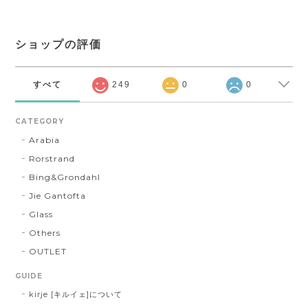
ショップの評価
すべて
249
0
0
CATEGORY
Arabia
Rorstrand
Bing&Grondahl
Jie Gantofta
Glass
Others
OUTLET
GUIDE
kirje [キルイェ]について