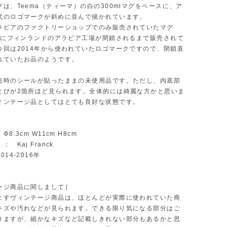
は、Teema（ティーマ）の白の300mlマグをベースに、ア
代のロゴマークが斜めに並んで描かれています。
ラビアのファクトリーショップでのみ販売されていたマグ
6年にフィンランドのアラビア工場が閉鎖されるまで販売されて
今回は2014年から使われていたロゴマークですので、閉鎖直
れていたお品のようです。
売時のシールが貼ったままの未使用品です。ただし、内底部
とびが2箇所ほど見られます。全体的には綺麗な方かと思いま
ィンテージ品としてはとても良好な状態です。
8.3cm W11cm H8cm
 Kaj Franck
14-2016年
ージ商品に関しまして］
ますヴィンテージ商品は、ほとんどが実際に使われていた商
キズや汚れなどが見られます。できる限り気になる部分はご
りますが、細かなキズなど記載しきれない部分もあるかと思