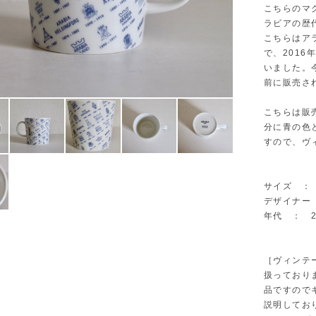
こちらのマグ
ラビアの歴
こちらはア
で、201
いました。
前に販売さ
こちらは販
分に青の色
すので、ヴ
サイズ ： Φ
デザイナー ：
年代 ： 20
［ヴィンテ
扱っており
品ですので
説明してお