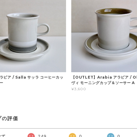
アラビア / Salla サッラ コーヒーカッ
【OUTLET】Arabia アラビア / Ol
ー
ヴィ モーニングカップ＆ソーサー A
¥3,600
プの評価
べて
249
0
0