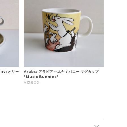
iivi オリー
Arabia アラビア ヘルヤ / バニー マグカップ
"Music Bunnies"
¥13,800