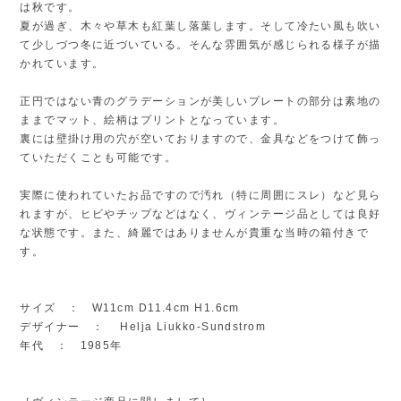
は秋です。
夏が過ぎ、木々や草木も紅葉し落葉します。そして冷たい風も吹い
て少しづつ冬に近づいている。そんな雰囲気が感じられる様子が描
かれています。
正円ではない青のグラデーションが美しいプレートの部分は素地の
ままでマット、絵柄はプリントとなっています。
裏には壁掛け用の穴が空いておりますので、金具などをつけて飾っ
ていただくことも可能です。
実際に使われていたお品ですので汚れ（特に周囲にスレ）など見ら
れますが、ヒビやチップなどはなく、ヴィンテージ品としては良好
な状態です。また、綺麗ではありませんが貴重な当時の箱付きで
す。
サイズ ： W11cm D11.4cm H1.6cm
デザイナー ： Helja Liukko-Sundstrom
年代 ： 1985年