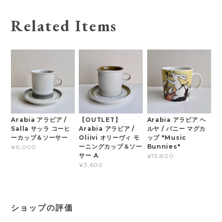
Related Items
Arabia アラビア /
【OUTLET】
Arabia アラビア ヘ
Salla サッラ コーヒ
Arabia アラビア /
ルヤ / バニー マグカ
ーカップ＆ソーサー
Oliivi オリーヴィ モ
ップ "Music
ーニングカップ＆ソー
Bunnies"
¥6,000
サー A
¥13,800
¥3,600
ショップの評価