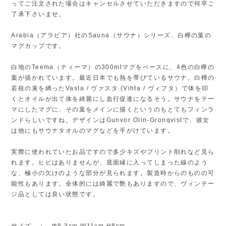
ってご注文された場合はキャンセルさせていただきますので何卒ご
了承下さいませ。
Arabia（アラビア）社のSauna（サウナ）シリーズ、白樺の葉の
マグカップです。
白地のTeema（ティーマ）の300mlマグをベースに、4色の白樺の
葉が描かれています。最近日本でも熱を帯びているサウナ。白樺の
若枝の束を縛ったVasta / ヴァスタ (Vihta / ヴィフタ）で体を叩
くとオイルが出て体を綺麗にし血行促進になるそう。サウナをテー
マにしたマグに、その葉をメインに描くというのもとてもフィンラ
ンドらしいですね。デザインはGunvor Olin-Gronqvistで、彼女
は他にもサウナタオルのマグなどを手がけています。
実際に使われていたお品ですので多少キズやプリント削れなど見ら
れます。ヒビはありませんが、底面縁に入ってしまった線のよう
な、極小の欠けのような部分が見られます。製造時からのものの可
能性もあります。全体的には綺麗で艶もありますので、ヴィンテー
ジ品としては良い状態です。
サイズ ： Φ8.3cm W11cm H8cm