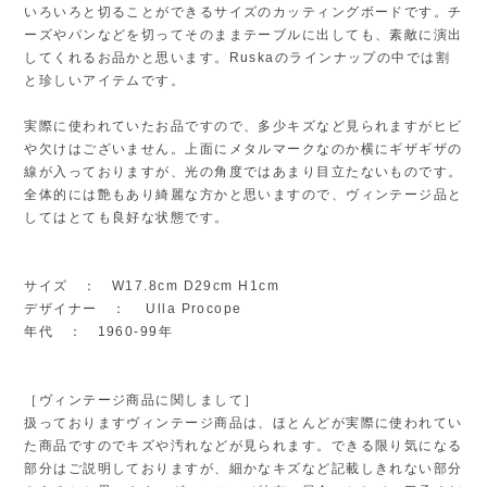
いろいろと切ることができるサイズのカッティングボードです。チ
ーズやパンなどを切ってそのままテーブルに出しても、素敵に演出
してくれるお品かと思います。Ruskaのラインナップの中では割
と珍しいアイテムです。
実際に使われていたお品ですので、多少キズなど見られますがヒビ
や欠けはございません。上面にメタルマークなのか横にギザギザの
線が入っておりますが、光の角度ではあまり目立たないものです。
全体的には艶もあり綺麗な方かと思いますので、ヴィンテージ品と
してはとても良好な状態です。
サイズ ： W17.8cm D29cm H1cm
デザイナー ： Ulla Procope
年代 ： 1960-99年
［ヴィンテージ商品に関しまして］
扱っておりますヴィンテージ商品は、ほとんどが実際に使われてい
た商品ですのでキズや汚れなどが見られます。できる限り気になる
部分はご説明しておりますが、細かなキズなど記載しきれない部分