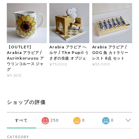
【OUTLET】
Arabia アラビア ヘ
Arabia アラビア /
Arabia アラビア /
ルヤ / The Pupil う
GOG 魚 カトラリー
Aurinkoruusu ア
さぎの生徒 オブジェ
レスト 6点 セット
ウリンコルース ジャ
¥75,000
¥33,000
グ
¥9,500
ショップの評価
すべて
250
0
0
CATEGORY