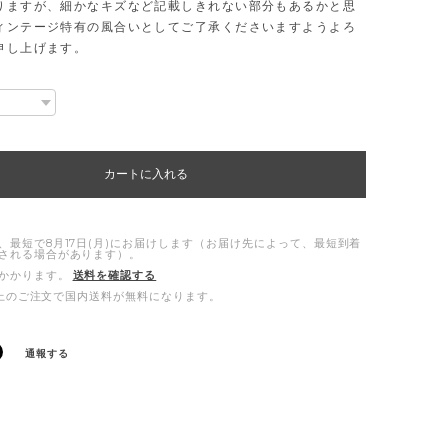
りますが、細かなキズなど記載しきれない部分もあるかと思
ィンテージ特有の風合いとしてご了承くださいますようよろ
申し上げます。
カートに入れる
、最短で8月17日(月)にお届けします（お届け先によって、最短到着
される場合があります）。
かかります。
送料を確認する
0以上のご注文で国内送料が無料になります。
通報する