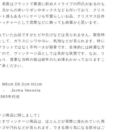
、表面はフラットで裏面に斜めストライプの凹凸があるのも
。元からの赤いリボンやボックスなども付いており、クリス
ント感もあるパッケージも可愛らしいお品。クリスマス以外
ャッチャーとして窓際などに飾っても綺麗かと思います。
れていたお品ですがヒビや欠けなどは見られません。製造時
として、ガラスにシワやヨレ、気泡などが見られます。特に
フラットではなく不均一さが顕著です。全体的には綺麗な方
すので、ヴィンテージ品としては良好な状態です。なお、リ
あり、貴重な当時の箱は経年のため壊れかかっておりますこ
了承ください。
6cm D6.5cm H1cm
 Jorma Vennola
980年代頃
ージ商品に関しまして］
ますヴィンテージ商品は、ほとんどが実際に使われていた商
キズや汚れなどが見られます。できる限り気になる部分はご