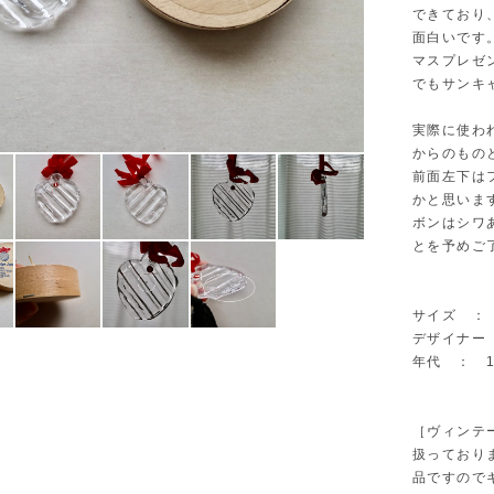
できており
面白いです
マスプレゼ
でもサンキ
実際に使わ
からのもの
前面左下は
かと思いま
ボンはシワ
とを予めご
サイズ ： W
デザイナー ：
年代 ： 1
［ヴィンテ
扱っており
品ですので