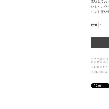
説明してお
います。ヴ
しくお願い
数量
※この商品は
日に数日追加
※別途送料が
※¥12,00