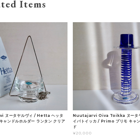
ted Items
rvi ヌータヤルヴィ / Hetta ヘッタ
Nuutajarvi Oiva Toikka ヌ
キャンドルホルダー ランタン クリア
イバトイッカ / Primo プリモ キ
ド
¥20,000