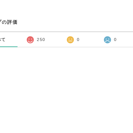
プの評価
べて
250
0
0