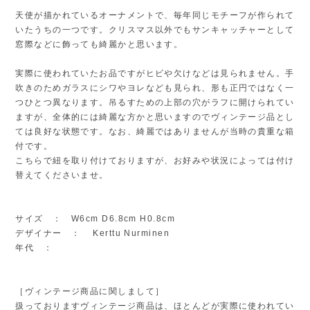
天使が描かれているオーナメントで、毎年同じモチーフが作られて
いたうちの一つです。クリスマス以外でもサンキャッチャーとして
窓際などに飾っても綺麗かと思います。
実際に使われていたお品ですがヒビや欠けなどは見られません。手
吹きのためガラスにシワやヨレなども見られ、形も正円ではなく一
つひとつ異なります。吊るすための上部の穴がラフに開けられてい
ますが、全体的には綺麗な方かと思いますのでヴィンテージ品とし
ては良好な状態です。なお、綺麗ではありませんが当時の貴重な箱
付です。
こちらで紐を取り付けておりますが、お好みや状況によっては付け
替えてくださいませ。
サイズ ： W6cm D6.8cm H0.8cm
デザイナー ： Kerttu Nurminen
年代 ：
［ヴィンテージ商品に関しまして］
扱っておりますヴィンテージ商品は、ほとんどが実際に使われてい