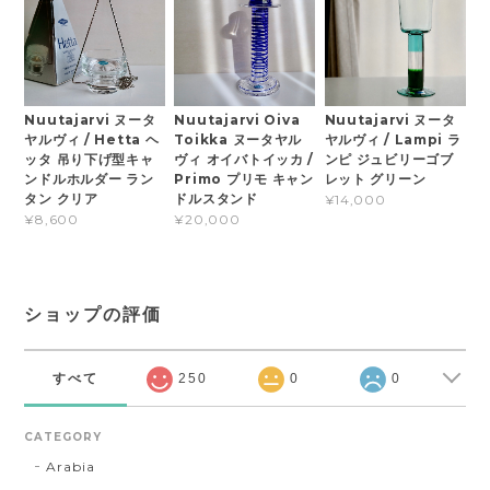
Nuutajarvi ヌータ
Nuutajarvi Oiva
Nuutajarvi ヌータ
ヤルヴィ / Hetta ヘ
Toikka ヌータヤル
ヤルヴィ / Lampi ラ
ッタ 吊り下げ型キャ
ヴィ オイバトイッカ /
ンピ ジュビリーゴブ
ンドルホルダー ラン
Primo プリモ キャン
レット グリーン
タン クリア
ドルスタンド
¥14,000
¥8,600
¥20,000
ショップの評価
すべて
250
0
0
CATEGORY
Arabia