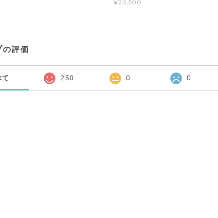
¥20,500
プの評価
べて
250
0
0