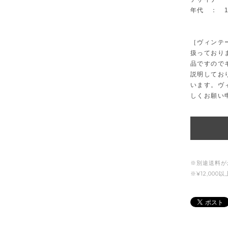
年代 ： 1
［ヴィンテ
扱っており
品ですので
説明してお
います。ヴ
しくお願い
※別途送料が
※¥12,00