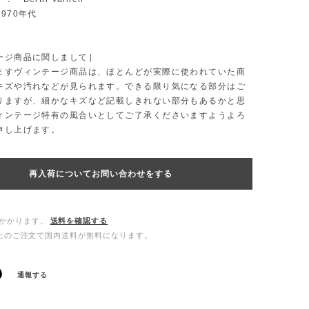
970年代
ージ商品に関しまして］
ますヴィンテージ商品は、ほとんどが実際に使われていた商
キズや汚れなどが見られます。できる限り気になる部分はご
りますが、細かなキズなど記載しきれない部分もあるかと思
ィンテージ特有の風合いとしてご了承くださいますようよろ
申し上げます。
再入荷についてお問い合わせをする
かかります。
送料を確認する
0以上のご注文で国内送料が無料になります。
通報する