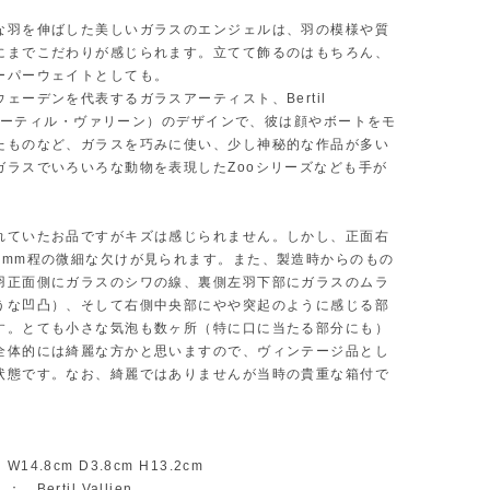
な羽を伸ばした美しいガラスのエンジェルは、羽の模様や質
にまでこだわりが感じられます。立てて飾るのはもちろん、
ーパーウェイトとしても。
ェーデンを代表するガラスアーティスト、Bertil
n（バーティル・ヴァリーン）のデザインで、彼は顔やボートをモ
たものなど、ガラスを巧みに使い、少し神秘的な作品が多い
ガラスでいろいろな動物を表現したZooシリーズなども手が
。
れていたお品ですがキズは感じられません。しかし、正面右
1mm程の微細な欠けが見られます。また、製造時からのもの
羽正面側にガラスのシワの線、裏側左羽下部にガラスのムラ
うな凹凸）、そして右側中央部にやや突起のように感じる部
す。とても小さな気泡も数ヶ所（特に口に当たる部分にも）
全体的には綺麗な方かと思いますので、ヴィンテージ品とし
状態です。なお、綺麗ではありませんが当時の貴重な箱付で
14.8cm D3.8cm H13.2cm
Bertil Vallien