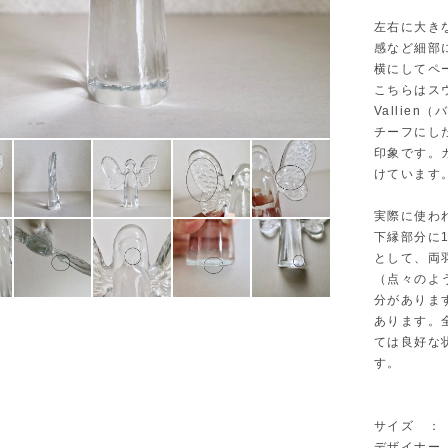
左右に大き
感など細部
横にしてペ
こちらはスウ
Vallie
チーフにし
印象です。
けています
実際に使わ
下縁部分に
として、両
（点々のよ
分がありま
あります。
ては良好な
す。
サイズ ： W
デザイナー ： 