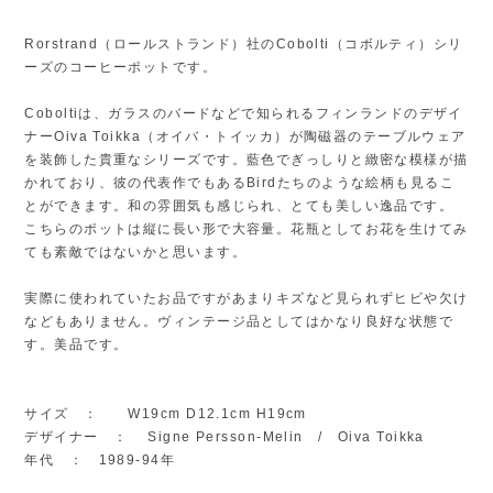
Rorstrand（ロールストランド）社のCobolti（コボルティ）シリ
ーズのコーヒーポットです。
Coboltiは、ガラスのバードなどで知られるフィンランドのデザイ
ナーOiva Toikka（オイバ・トイッカ）が陶磁器のテーブルウェア
を装飾した貴重なシリーズです。藍色でぎっしりと緻密な模様が描
かれており、彼の代表作でもあるBirdたちのような絵柄も見るこ
とができます。和の雰囲気も感じられ、とても美しい逸品です。
こちらのポットは縦に長い形で大容量。花瓶としてお花を生けてみ
ても素敵ではないかと思います。
実際に使われていたお品ですがあまりキズなど見られずヒビや欠け
などもありません。ヴィンテージ品としてはかなり良好な状態で
す。美品です。
サイズ ： W19cm D12.1cm H19cm
デザイナー ： Signe Persson-Melin / Oiva Toikka
年代 ： 1989-94年