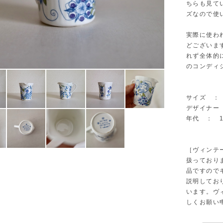
ちらも見て
ズなので使
実際に使わ
どございま
れず全体的
のコンディ
サイズ ： Φ
デザイナー ： 
年代 ： 1
［ヴィンテ
扱っており
品ですので
説明してお
います。ヴ
しくお願い