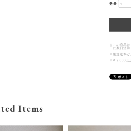
数量
※この商品は
日に数日追加
※別途送料が
※¥12,00
ted Items