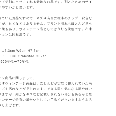
いて笑顔にさせてくれる素敵なお品です。割と小さめのサイ
いやすいかと思います。
れていたお品ですので、キズや高台に極小のチップ、変色な
すが、ヒビなどはありません。プリント削れもほとんど見ら
に艶もあり、ヴィンテージ品としては良好な状態です。在庫
ションは同程度です。
6.3cm W9cm H7.5cm
Turi Gramstad Oliver
960年代〜70年代
ージ商品に関しまして］
ますヴィンテージ商品は、ほとんどが実際に使われていた商
キズや汚れなどが見られます。できる限り気になる部分はご
りますが、細かなキズなど記載しきれない部分もあるかと思
ィンテージ特有の風合いとしてご了承くださいますようよろ
申し上げます。