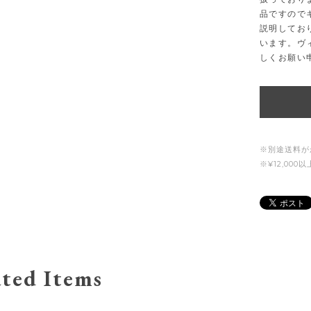
品ですので
説明してお
います。ヴ
しくお願い
※別途送料が
※¥12,00
ted Items