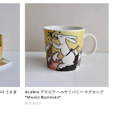
pil うさぎ
Arabia アラビア ヘルヤ / バニー マグカップ
"Music Bunnies"
¥13,800