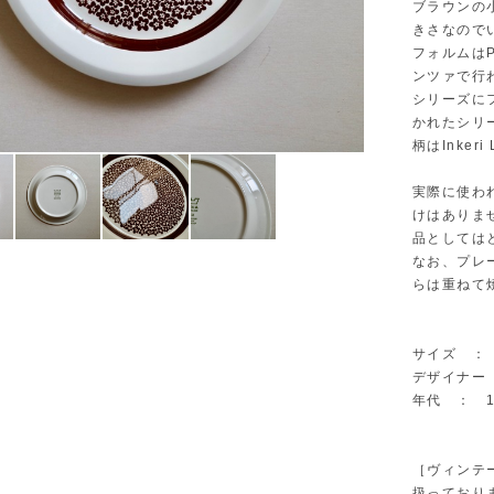
ブラウンの
きさなので
フォルムはP
ンツァで行
シリーズに
かれたシリ
柄はInker
実際に使わ
けはありま
品としては
なお、プレ
らは重ねて
サイズ ： Φ
デザイナー ： 
年代 ： 1
［ヴィンテ
扱っており