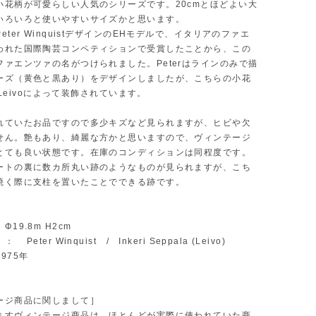
小花柄が可愛らしい人気のシリーズです。20cmとほどよい大
いろいろと使いやすいサイズかと思います。
eter WinquistデザインのEHモデルで、イタリアのファエ
われた国際陶芸コンペティションで受賞したことから、この
ファエンツァの名がつけられました。Peterはラインのみで描
ーズ（黄色と黒あり）をデザインしましたが、こちらの小花
i Leivoによって装飾されています。
れていたお品ですので多少キズなど見られますが、ヒビや欠
せん。艶もあり、綺麗な方かと思いますので、ヴィンテージ
とても良い状態です。在庫のコンディションは同程度です。
ートの裏に数カ所丸い跡のようなものが見られますが、こち
焼く際に支柱を置いたことでできる跡です。
19.8m H2cm
Peter Winquist / Inkeri Seppala (Leivo)
975年
ージ商品に関しまして］
ますヴィンテージ商品は、ほとんどが実際に使われていた商