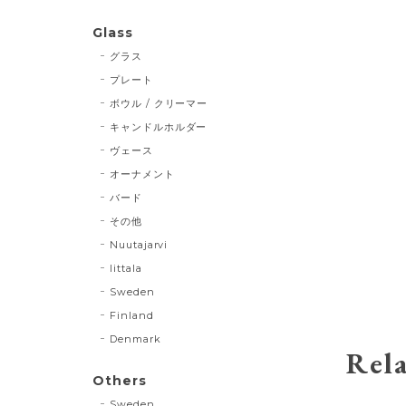
Glass
グラス
プレート
ボウル / クリーマー
キャンドルホルダー
ヴェース
オーナメント
バード
その他
Nuutajarvi
Iittala
Sweden
Finland
Denmark
Rela
Others
Sweden