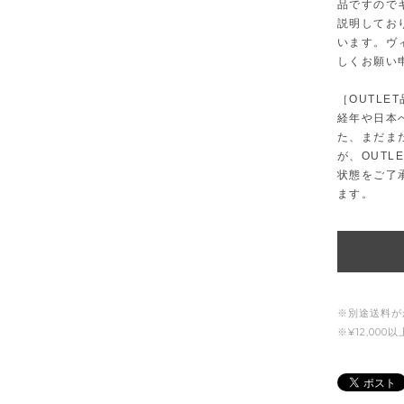
品ですので
説明してお
います。ヴ
しくお願い
［OUTLE
経年や日本
た、まだま
が、OUT
状態をご了
ます。
※別途送料が
※¥12,00