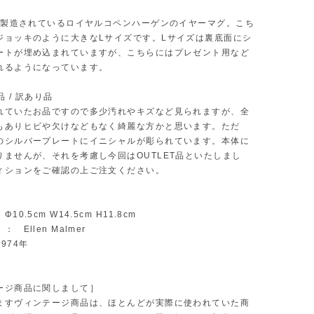
から製造されているロイヤルコペンハーゲンのイヤーマグ。こち
ジョッキのように大きなLサイズです。Lサイズは裏底面にシ
ートが埋め込まれていますが、こちらにはプレゼント用など
れるようになっています。
品 / 訳あり品
れていたお品ですので多少汚れやキズなど見られますが、全
もありヒビや欠けなどもなく綺麗な方かと思います。ただ
のシルバープレートにイニシャルが彫られています。本体に
りませんが、それを考慮し今回はOUTLET品といたしまし
ィションをご確認の上ご注文ください。
10.5cm W14.5cm H11.8cm
 Ellen Malmer
974年
ージ商品に関しまして］
ますヴィンテージ商品は、ほとんどが実際に使われていた商