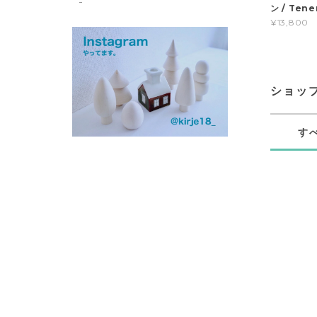
ン / Te
¥13,800
ショッ
す