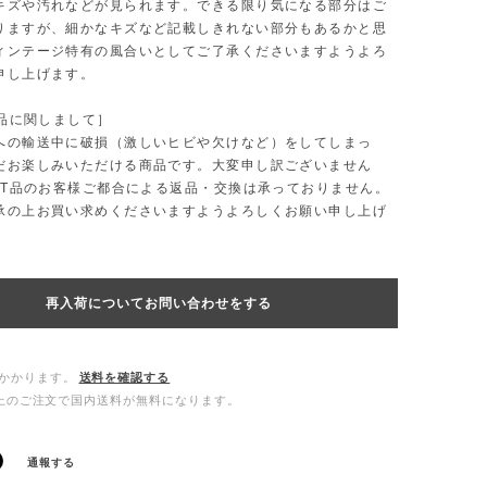
キズや汚れなどが見られます。できる限り気になる部分はご
りますが、細かなキズなど記載しきれない部分もあるかと思
ィンテージ特有の風合いとしてご了承くださいますようよろ
申し上げます。
T品に関しまして］
への輸送中に破損（激しいヒビや欠けなど）をしてしまっ
だお楽しみいただける商品です。大変申し訳ございません
LET品のお客様ご都合による返品・交換は承っておりません。
承の上お買い求めくださいますようよろしくお願い申し上げ
再入荷についてお問い合わせをする
かかります。
送料を確認する
0以上のご注文で国内送料が無料になります。
通報する