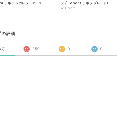
nera テネラ シガレットケース
ン / Tenera テネラ プレートL
¥19,000
プの評価
べて
250
0
0