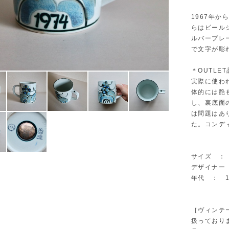
1967年
らはビール
ルバープレ
で文字が彫
＊OUTLET
実際に使わ
体的には艶
し、裏底面
は問題はあ
た。コンデ
サイズ ： Φ
デザイナー ：
年代 ： 1
［ヴィンテ
扱っており