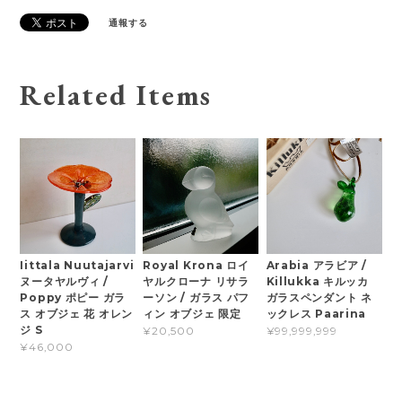
通報する
Related Items
Iittala Nuutajarvi
Royal Krona ロイ
Arabia アラビア /
ヌータヤルヴィ /
ヤルクローナ リサラ
Killukka キルッカ
Poppy ポピー ガラ
ーソン / ガラス パフ
ガラスペンダント ネ
ス オブジェ 花 オレン
ィン オブジェ 限定
ックレス Paarina
ジ S
¥20,500
¥99,999,999
¥46,000