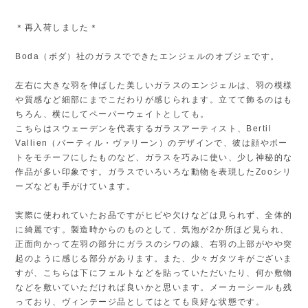
＊再入荷しました＊
Boda（ボダ）社のガラスでできたエンジェルのオブジェです。
左右に大きな羽を伸ばした美しいガラスのエンジェルは、羽の模様
や質感など細部にまでこだわりが感じられます。立てて飾るのはも
ちろん、横にしてペーパーウェイトとしても。
こちらはスウェーデンを代表するガラスアーティスト、Bertil
Vallien（バーティル・ヴァリーン）のデザインで、彼は顔やボー
トをモチーフにしたものなど、ガラスを巧みに使い、少し神秘的な
作品が多い印象です。ガラスでいろいろな動物を表現したZooシリ
ーズなども手がけています。
実際に使われていたお品ですがヒビや欠けなどは見られず、全体的
に綺麗です。製造時からのものとして、気泡が2か所ほど見られ、
正面向かって左羽の部分にガラスのシワの線、右羽の上部がやや突
起のように感じる部分があります。また、少々ガタツキがございま
すが、こちらは下にフェルトなどを貼っていただいたり、何か敷物
などを敷いていただければ良いかと思います。メーカーシールも残
っており、ヴィンテージ品としてはとても良好な状態です。