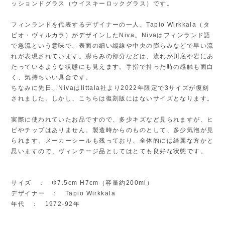
ッションドグラス（ウイスキーロックグラス）です。
フィンランドを代表するデザイナーの一人、Tapio Wirkkala（タ
ピオ・ヴィルカラ）がデザインしたNiva。Nivaはフィンランド語
で急流という意味で、表面の細い縦線や中央の膨らみなどで早い流
れが表現されています。膨らみの部分などは、流れが川底や岩にあ
たっているような状態にも見えます。手指で持った時の感触も面白
く、気持ちいい具合です。
ちなみに先日、NivaはIittala社より2022年限定で3サイズが復刻
されました。しかし、こちらは復刻版にはないサイズとなります。
実際に使われていたお品ですので、多少キズなど見られますが、ヒ
ビやチップはありません。製造時からのものとして、多少気泡が見
られます。メーカーシールも残っており、全体的には綺麗な方かと
思いますので、ヴィンテージ品としてはとても良好な状態です。
サイズ ： Φ7.5cm H7cm（容量約200ml）
デザイナー ： Tapio Wirkkala
年代 ： 1972-92年