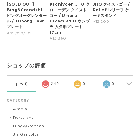
[SOLD OUT]
Kronjyden JHQ ク
JHQ クイストゴー /
Bing&Grondahl
ロニーデン クイスト
Relief レリーフ ケ
ビングオーグレンダー
ゴー / Umbra
ーキスタンド
ル / Tuborg Havn
Brown Azur ウンブ
¥12,200
プレート
ラ 八角形プレート
17cm
¥99,999,999
¥13,860
ショップの評価
すべて
249
0
0
CATEGORY
Arabia
Rorstrand
Bing&Grondahl
Jie Gantofta