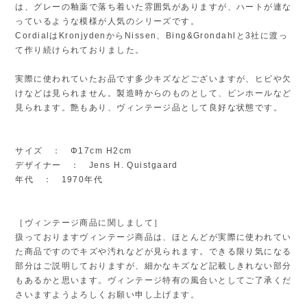
は、グレーの釉薬で落ち着いた雰囲気がありますが、ハートが連な
っているような模様が人気のシリーズです。
CordialはKronjydenからNissen、Bing&Grondahlと3社に渡っ
て作り続けられておりました。
実際に使われていたお品です多少キズなどございますが、ヒビや欠
けなどは見られません。製造時からのものとして、ピンホールなど
見られます。艶もあり、ヴィンテージ品として良好な状態です。
サイズ ： Φ17cm H2cm
デザイナー ： Jens H. Quistgaard
年代 ： 1970年代
［ヴィンテージ商品に関しまして］
扱っておりますヴィンテージ商品は、ほとんどが実際に使われてい
た商品ですのでキズや汚れなどが見られます。できる限り気になる
部分はご説明しておりますが、細かなキズなど記載しきれない部分
もあるかと思います。ヴィンテージ特有の風合いとしてご了承くだ
さいますようよろしくお願い申し上げます。