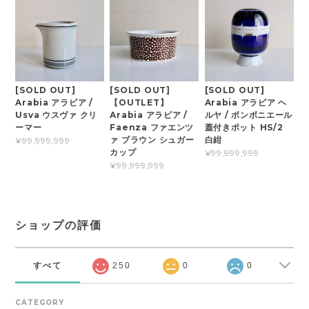
[SOLD OUT]
[SOLD OUT]
[SOLD OUT]
Arabia アラビア /
【OUTLET】
Arabia アラビア ヘ
Usva ウスヴァ クリ
Arabia アラビア /
ルヤ / ボンボニエール
ーマー
Faenza ファエンツ
蓋付きポット HS/2
ァ ブラウン シュガー
白紺
¥99,999,999
カップ
¥99,999,999
¥99,999,999
ショップの評価
すべて
250
0
0
CATEGORY