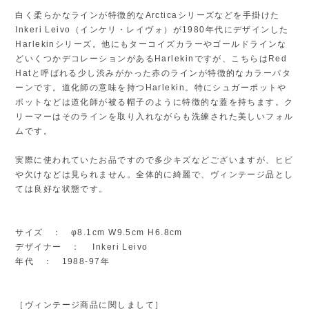
白く柔らかなラインが特徴的なArcticaシリーズなどを手掛けた
Inkeri Leivo（インケリ・レイヴォ）が1980年代にデザインした
Harlekinシリーズ。他にもターコイズカラーやゴールドラインな
どいくつかデコレーションがあるHarlekinですが、こちらはRed
Hatと呼ばれる少し渋みがかった赤のラインが特徴的なカラーパタ
ーンです。道化師の意味を持つHarlekin。特にシュガーポットや
ポットなどは道化師が被る帽子のように特徴的な蓋を持ちます。ク
リーマーはそのラインを取り入れながらも洗練された美しいフォル
ムです。
実際に使われていたお品ですので多少キズなどございますが、ヒビ
や欠けなどは見られません。全体的に綺麗で、ヴィンテージ品とし
ては良好な状態です。
サイズ ： φ8.1cm W9.5cm H6.8cm
デザイナー ： Inkeri Leivo
年代 ： 1988-97年
［ヴィンテージ商品に関しまして］