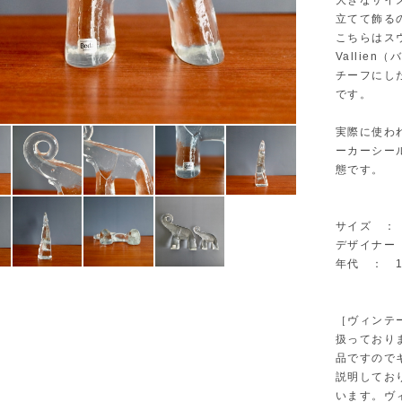
大きなサイ
立てて飾る
こちらはスウ
Vallie
チーフにし
です。
実際に使わ
ーカーシー
態です。
サイズ ： W
デザイナー ： 
年代 ： 1
［ヴィンテ
扱っており
品ですので
説明してお
います。ヴ