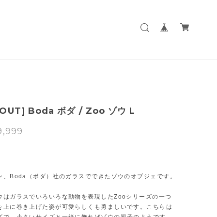
OUT] Boda ボダ / Zoo ゾウ L
9,999
T
ン、Boda（ボダ）社のガラスでできたゾウのオブジェです。
ウはガラスでいろいろな動物を表現したZooシリーズの一つ
を上に巻き上げた姿が可愛らしくも勇ましいです。こちらは