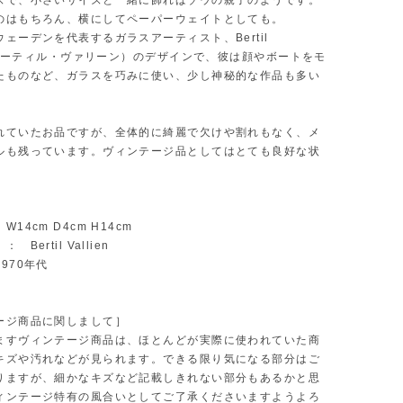
ズで、小さいサイズと一緒に飾ればゾウの親子のようです。
のはもちろん、横にしてペーパーウェイトとしても。
ェーデンを代表するガラスアーティスト、Bertil
n（バーティル・ヴァリーン）のデザインで、彼は顔やボートをモ
たものなど、ガラスを巧みに使い、少し神秘的な作品も多い
れていたお品ですが、全体的に綺麗で欠けや割れもなく、メ
ルも残っています。ヴィンテージ品としてはとても良好な状
14cm D4cm H14cm
Bertil Vallien
970年代
ージ商品に関しまして］
ますヴィンテージ商品は、ほとんどが実際に使われていた商
キズや汚れなどが見られます。できる限り気になる部分はご
りますが、細かなキズなど記載しきれない部分もあるかと思
ィンテージ特有の風合いとしてご了承くださいますようよろ