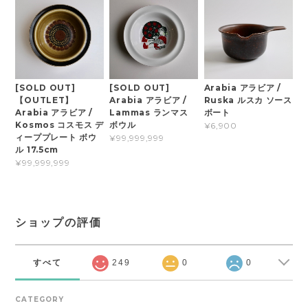
[SOLD OUT]
[SOLD OUT]
Arabia アラビア /
【OUTLET】
Arabia アラビア /
Ruska ルスカ ソース
Arabia アラビア /
Lammas ランマス
ボート
Kosmos コスモス デ
ボウル
¥6,900
ィーププレート ボウ
¥99,999,999
ル 17.5cm
¥99,999,999
ショップの評価
すべて
249
0
0
CATEGORY