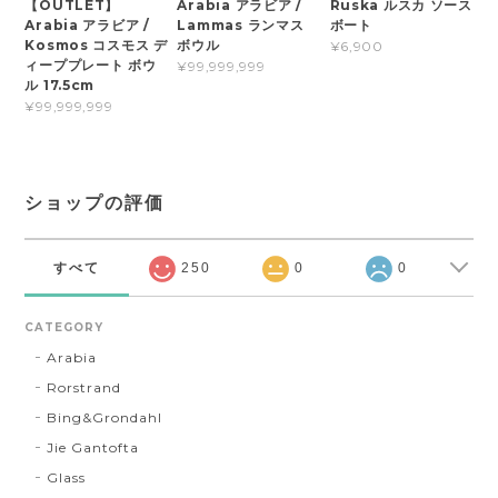
【OUTLET】
Arabia アラビア /
Ruska ルスカ ソース
Arabia アラビア /
Lammas ランマス
ボート
Kosmos コスモス デ
ボウル
¥6,900
ィーププレート ボウ
¥99,999,999
ル 17.5cm
¥99,999,999
ショップの評価
すべて
250
0
0
CATEGORY
Arabia
Rorstrand
Bing&Grondahl
Jie Gantofta
Glass