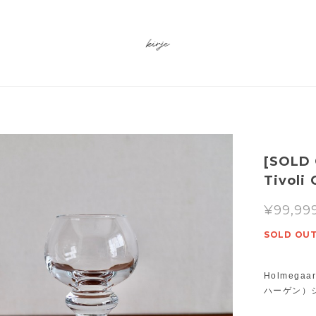
[SOLD
Tivol
¥99,99
SOLD OU
Holmega
ハーゲン）