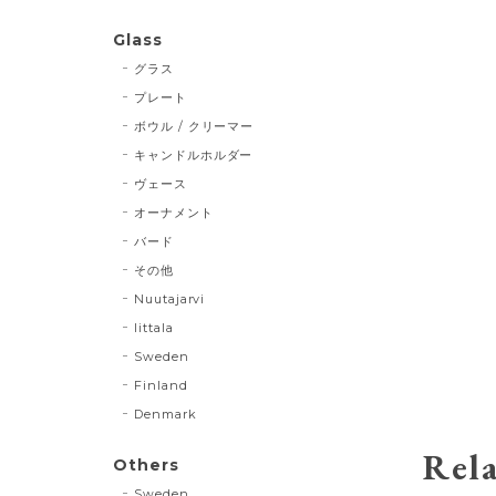
Glass
グラス
プレート
ボウル / クリーマー
キャンドルホルダー
ヴェース
オーナメント
バード
その他
Nuutajarvi
Iittala
Sweden
Finland
Denmark
Rela
Others
Sweden