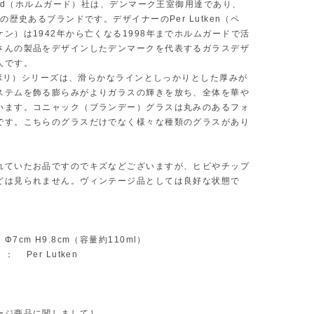
aard（ホルムガード）社は、デンマーク王室御用達であり、
業の歴史あるブランドです。デザイナーのPer Lutken（ペ
ン）は1942年から亡くなる1998年までホルムガードで活
さんの製品をデザインしたデンマークを代表するガラスデザ
人です。
（チボリ）シリーズは、滑らかなラインとしっかりとした厚みが
ステムを飾る膨らみがよりガラスの輝きを放ち、全体を華や
います。コニャック（ブランデー）グラスは丸みのあるフォ
です。こちらのグラスだけでなく様々な種類のグラスがあり
れていたお品ですのでキズなどございますが、ヒビやチップ
どは見られません。ヴィンテージ品としては良好な状態で
7cm H9.8cm（容量約110ml）
 Per Lutken
ージ商品に関しまして］