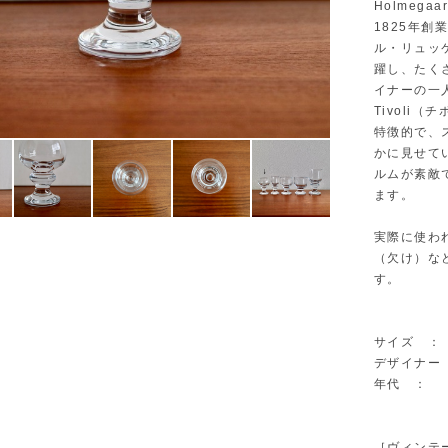
Holmeg
1825年創
ル・リュッケ
躍し、たく
イナーの一
Tivoli
特徴的で、
かに見せて
ルムが素敵
ます。
実際に使わ
（欠け）な
す。
サイズ ： Φ
デザイナー ：
年代 ：
［ヴィンテ