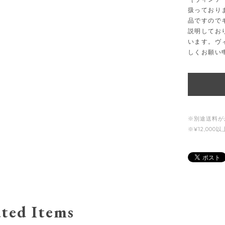
扱っており
品ですので
説明してお
います。ヴ
しくお願い
※別途送料が
※¥12,00
ted Items