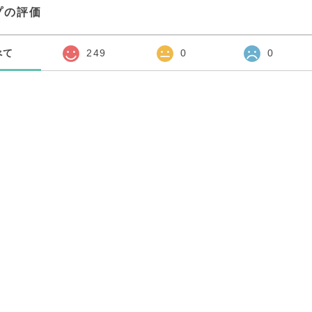
プの評価
べて
249
0
0