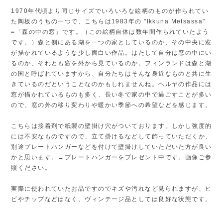
1970年代頃より同じサイズでいろいろな絵柄のものが作られてい
た陶板のうちの一つで、こちらは1983年の "Ikkuna Metsassa"
=「森の中の窓」です。（この絵柄自体は数年間作られていたよう
です。）森と側にある湖を一つの家としているのか、その中央に窓
が描かれているような少し面白い作品。はたして自分は窓の中にい
るのか、それとも窓を外から見ているのか。フィンランドは森と湖
の国と呼ばれていますから、自分たちはそんな身近なものと共に生
きているのだということなのかもしれませんね。ヘルヤの作品には
窓が描かれているものも多く、長い冬で家の中で過ごすことが多い
ので、窓の外の移り変わりや暖かい季節への希望などを感じます。
こちらは接着剤で紙製の壁掛け穴がついております。しかし強度的
には不安なものですので、立て掛けるなどして飾っていただくか、
別途プレートハンガーなどを付けて壁掛けしていただいた方が良い
かと思います。→プレートハンガーをプレゼント中です。画像ご参
照ください。
実際に使われていたお品ですのでキズや汚れなど見られますが、ヒ
ビやチップなどはなく、ヴィンテージ品としては良好な状態です。