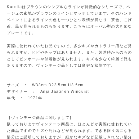
Kareliaはブラウンのシンプルなラインが特徴的なシリーズで、ベ
ージュの素地がブラウンのラインとマッチしています。そのハンド
ペイントによるラインの色も一つひとつ表情が異なり、茶色、こげ
茶、黒が見られるものもあります。こちらはオーバル型の大きめな
プレートです。
実際に使われていたお品ですので、多少キズやカトラリー痕など見
られますが、ヒビやチップはありません。また、製造時からのもの
としてピンホールや付着物が見られます。キズも少なく綺麗で艶も
ありますので、ヴィンテージ品としては良好な状態です。
サイズ ： W33cm D23.5cm H3.5cm
デザイナー ： Anja Jaatinen Winquist
年代 ： 1971年
［ヴィンテージ商品に関しまして］
扱っておりますヴィンテージ商品は、ほとんどが実際に使われてい
た商品ですのでキズや汚れなどが見られます。できる限り気になる
部分はご説明しておりますが、細かなキズなど記載しきれない部分