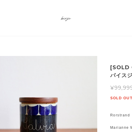
[SOLD
パイスジ
¥99,99
SOLD OU
Rorstr
Marian