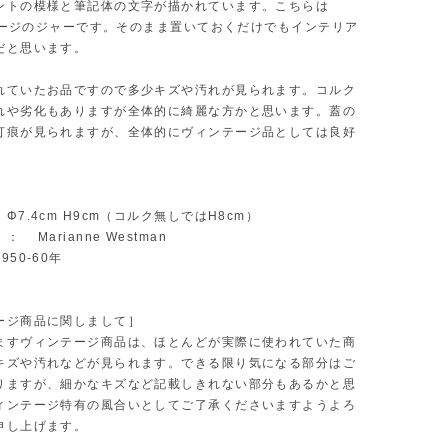
ントの模様と筆記体の文字が描かれています。こちらは
a：セージのジャーです。そのまま置いておくだけでもインテリア
だと思います。
れていたお品ですので多少キズや汚れが見られます。コルク
れや劣化もありますが全体的に綺麗な方かと思います。蓋の
打痕が見られますが、全体的にヴィンテージ品としては良好
。
Φ7.4cm H9cm（コルク無しではH8cm）
 Marianne Westman
50-60年
ージ商品に関しまして］
ますヴィンテージ商品は、ほとんどが実際に使われていた商
キズや汚れなどが見られます。できる限り気になる部分はご
りますが、細かなキズなど記載しきれない部分もあるかと思
ィンテージ特有の風合いとしてご了承くださいますようよろ
申し上げます。