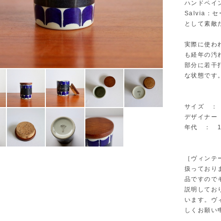
ハンドペイ
Salvi
として素敵
実際に使わ
も経年の汚
部分に若干
な状態です
サイズ ： 
デザイナー ：
年代 ： 19
［ヴィンテ
扱っており
品ですので
説明してお
います。ヴ
しくお願い