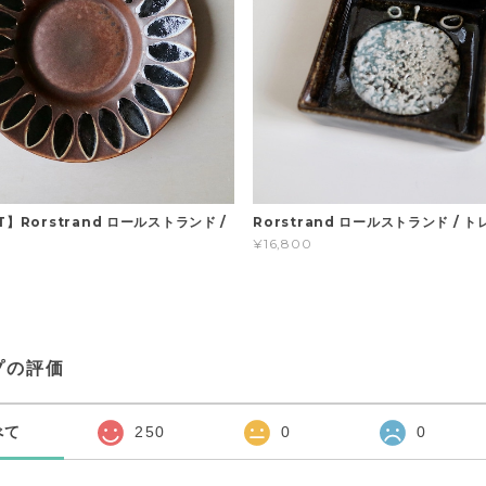
T】Rorstrand ロールストランド /
Rorstrand ロールストランド / 
¥16,800
プの評価
べて
250
0
0