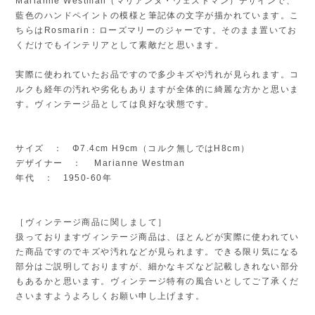
Marianne Westman（マリアンヌ・ウェストマン）デザインで、
藍色のハンドペイントの模様と筆記体の文字が描かれています。こ
ちらはRosmarin：ローズマリーのジャーです。そのまま置いてお
くだけでもインテリアとして素敵だと思います。
実際に使われていたお品ですので多少キズや汚れが見られます。コ
ルクも経年の汚れや劣化もありますが全体的に綺麗な方かと思いま
す。ヴィンテージ品としては良好な状態です。
サイズ ： Φ7.4cm H9cm（コルク無しではH8cm）
デザイナー ： Marianne Westman
年代 ： 1950-60年
［ヴィンテージ商品に関しまして］
扱っておりますヴィンテージ商品は、ほとんどが実際に使われてい
た商品ですのでキズや汚れなどが見られます。できる限り気になる
部分はご説明しておりますが、細かなキズなど記載しきれない部分
もあるかと思います。ヴィンテージ特有の風合いとしてご了承くだ
さいますようよろしくお願い申し上げます。