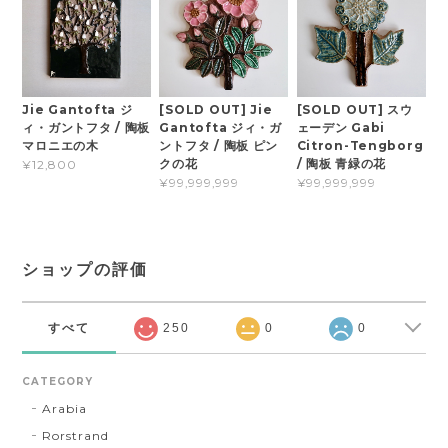
Jie Gantofta ジ
[SOLD OUT] Jie
[SOLD OUT] スウ
ィ・ガントフタ / 陶板
Gantofta ジィ・ガ
ェーデン Gabi
マロニエの木
ントフタ / 陶板 ピン
Citron-Tengborg
クの花
/ 陶板 青緑の花
¥12,800
¥99,999,999
¥99,999,999
ショップの評価
すべて
250
0
0
CATEGORY
Arabia
Rorstrand