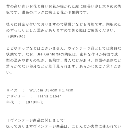
背の高い青いお花と白いお花が描かれた縦に細長い少し大きめの陶
板です。紺色のバックに映える花が印象的です。
後ろに針金が付いておりますので壁掛けなども可能です。陶板のた
めずっしりとした重みがありますので飾る際はご確認ください。
（約990g）
ヒビやチップなどはございません。ヴィンテージ品としては良好な
状態です。なお、Jie Gantoftaの陶板は、素朴な作りが特徴で成
型の歪みや作りの粗さ、色飛び、貫入などがあり、側面や裏側など
滑らかでない部分などが若干見られます。あらかじめご了承くださ
い。
サイズ ： W15cm D34cm H1.4cm
デザイナー ： Hans Gaber
年代 ： 1970年代
［ヴィンテージ商品に関しまして］
扱っておりますヴィンテージ商品は、ほとんどが実際に使われてい