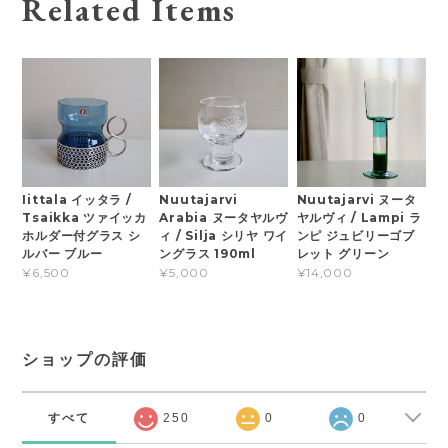
Related Items
Iittala イッタラ /
Nuutajarvi
Nuutajarvi ヌータ
Tsaikka ツァイッカ
Arabia ヌータヤルヴ
ヤルヴィ / Lampi ラ
ホルダー付グラス シ
ィ / Silja シリヤ ワイ
ンピ ジュビリーゴブ
ルバー ブルー
ングラス 190ml
レット グリーン
¥6,500
¥5,000
¥14,000
ショップの評価
すべて
250
0
0