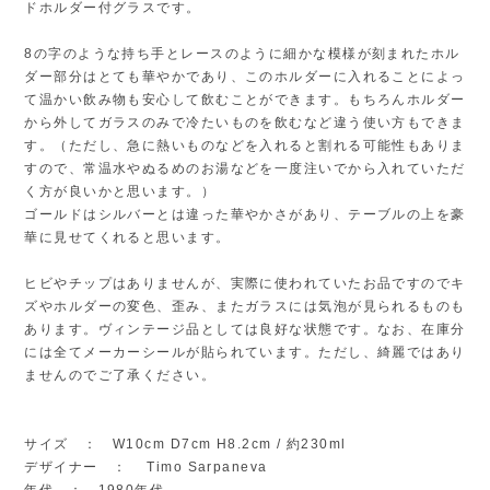
ドホルダー付グラスです。
8の字のような持ち手とレースのように細かな模様が刻まれたホル
ダー部分はとても華やかであり、このホルダーに入れることによっ
て温かい飲み物も安心して飲むことができます。もちろんホルダー
から外してガラスのみで冷たいものを飲むなど違う使い方もできま
す。（ただし、急に熱いものなどを入れると割れる可能性もありま
すので、常温水やぬるめのお湯などを一度注いでから入れていただ
く方が良いかと思います。）
ゴールドはシルバーとは違った華やかさがあり、テーブルの上を豪
華に見せてくれると思います。
ヒビやチップはありませんが、実際に使われていたお品ですのでキ
ズやホルダーの変色、歪み、またガラスには気泡が見られるものも
あります。ヴィンテージ品としては良好な状態です。なお、在庫分
には全てメーカーシールが貼られています。ただし、綺麗ではあり
ませんのでご了承ください。
サイズ ： W10cm D7cm H8.2cm / 約230ml
デザイナー ： Timo Sarpaneva
年代 ： 1980年代