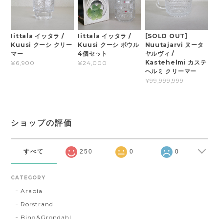
Iittala イッタラ /
Iittala イッタラ /
[SOLD OUT]
Kuusi クーシ クリー
Kuusi クーシ ボウル
Nuutajarvi ヌータ
マー
4個セット
ヤルヴィ /
Kastehelmi カステ
¥6,900
¥24,000
ヘルミ クリーマー
¥99,999,999
ショップの評価
すべて
250
0
0
CATEGORY
Arabia
Rorstrand
Bing&Grondahl