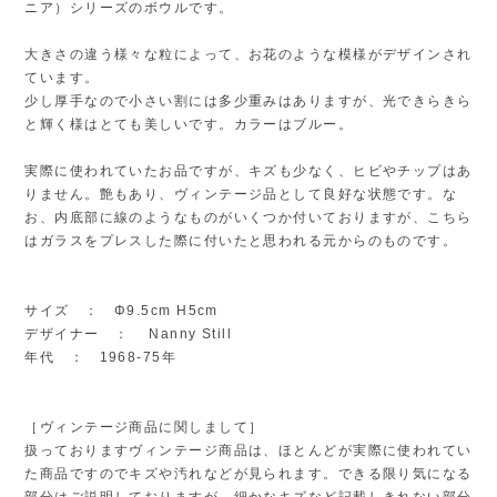
ニア）シリーズのボウルです。
大きさの違う様々な粒によって、お花のような模様がデザインされ
ています。
少し厚手なので小さい割には多少重みはありますが、光できらきら
と輝く様はとても美しいです。カラーはブルー。
実際に使われていたお品ですが、キズも少なく、ヒビやチップはあ
りません。艶もあり、ヴィンテージ品として良好な状態です。な
お、内底部に線のようなものがいくつか付いておりますが、こちら
はガラスをプレスした際に付いたと思われる元からのものです。
サイズ ： Φ9.5cm H5cm
デザイナー ： Nanny Still
年代 ： 1968-75年
［ヴィンテージ商品に関しまして］
扱っておりますヴィンテージ商品は、ほとんどが実際に使われてい
た商品ですのでキズや汚れなどが見られます。できる限り気になる
部分はご説明しておりますが、細かなキズなど記載しきれない部分