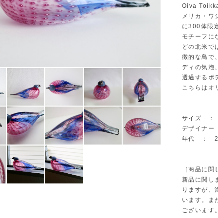
Oiva T
メリカ・ワ
に300体限
モチーフに
どの北米で
徴的な鳥で、
ディの気泡
透過するボ
こちらはオ
サイズ ： W
デザイナー ：
年代 ： 2
［商品に関
新品に関し
りますが、
います。ま
ございます