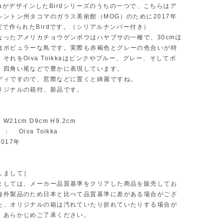
oikkaがデザインしたBirdシリーズのうちの一つで、こちらはア
シントン州タコマのガラス美術館（MOG）のために2017年
定で作られたBirdです。（シリアルナンバー付き）
なったアメリカチョウゲンボウはハヤブサの一種で、30cmほ
はポピュラーな鳥です。実際も赤褐色とグレーの色合いが特
それをOiva Toikkaはピンクやブルー、グレー、そしてボ
、四角い尾などで豊かに表現しています。
ディですので、窓際などに置くと綺麗ですね。
リジナルの箱付、新品です。
21cm D9cm H9.2cm
 Oiva Toikka
017年
しまして］
ましては、メーカー品質基準をクリアした商品を販売してお
海外製品のため日本と比べて品質基準に差がある場合がござ
た、オリジナルの箱は汚れていたり折れていたりする場合が
。あらかじめご了承ください。