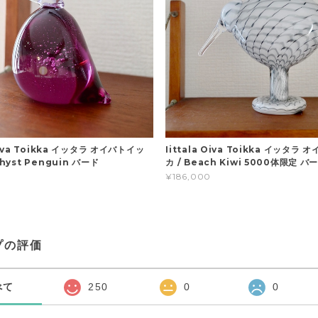
 Oiva Toikka イッタラ オイバトイッ
Iittala Oiva Toikka イッタラ
thyst Penguin バード
カ / Beach Kiwi 5000体限定 バ
¥186,000
プの評価
べて
250
0
0