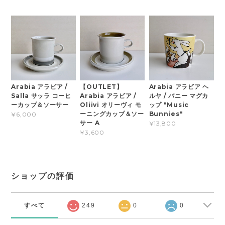
Arabia アラビア /
【OUTLET】
Arabia アラビア ヘ
Salla サッラ コーヒ
Arabia アラビア /
ルヤ / バニー マグカ
ーカップ＆ソーサー
Oliivi オリーヴィ モ
ップ "Music
ーニングカップ＆ソー
Bunnies"
¥6,000
サー A
¥13,800
¥3,600
ショップの評価
すべて
249
0
0