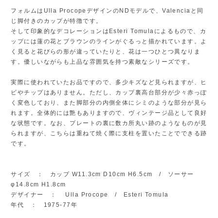
フォルムはUlla ProcopeデザインのNDモデルで、Valenciaと同
じ脚付きのカップが特徴です。
そして印象的なデコレーションはEsteri Tomulaによるもので、カ
ップには蓮の花とブラウンのラインがぐるっと描かれています。よ
く見ると花びらの形が違っていたりと、花は一つひとつ異なりま
す。優しいながらも上品な雰囲気を持つ素敵なシリーズです。
実際に使われていたお品ですので、多少キズなど見られますが、ヒ
ビやチップはありません。ただし、カップ裏高台部分が少々赤っぽ
く変色しており、また脚部分の内側全体にシミのような部分が見ら
れます。全体的には艶もありますので、ヴィンテージ品として良好
な状態です。なお、プレートの裏に数カ所丸い跡のようなものが見
られますが、こちらは重ねて焼く際に支柱を置いたことでできる跡
です。
サイズ ： カップ W11.3cm D10cm H6.5cm / ソーサー
φ14.8cm H1.8cm
デザイナー ： Ulla Procope / Esteri Tomula
年代 ： 1975-77年