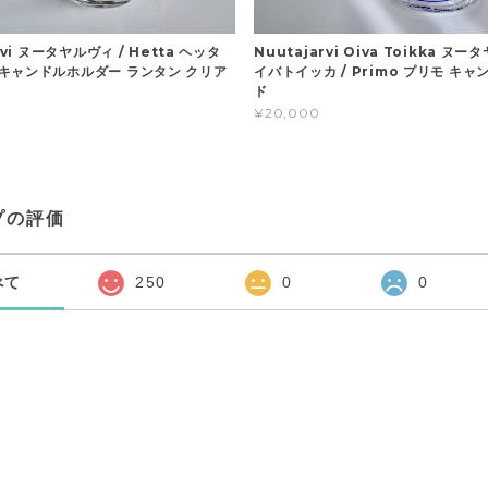
rvi ヌータヤルヴィ / Hetta ヘッタ
Nuutajarvi Oiva Toikka ヌ
キャンドルホルダー ランタン クリア
イバトイッカ / Primo プリモ キ
ド
¥20,000
プの評価
べて
250
0
0