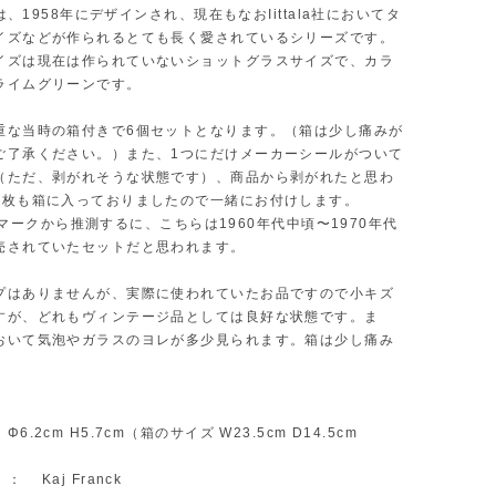
ioは、1958年にデザインされ、現在もなおIittala社においてタ
イズなどが作られるとても長く愛されているシリーズです。
イズは現在は作られていないショットグラスサイズで、カラ
ライムグリーンです。
重な当時の箱付きで6個セットとなります。（箱は少し痛みが
ご了承ください。）また、1つにだけメーカーシールがついて
（ただ、剥がれそうな状態です）、商品から剥がれたと思わ
3枚も箱に入っておりましたので一緒にお付けします。
arviマークから推測するに、こちらは1960年代中頃〜1970年代
売されていたセットだと思われます。
プはありませんが、実際に使われていたお品ですので小キズ
すが、どれもヴィンテージ品としては良好な状態です。ま
おいて気泡やガラスのヨレが多少見られます。箱は少し痛み
。
6.2cm H5.7cm（箱のサイズ W23.5cm D14.5cm
 Kaj Franck