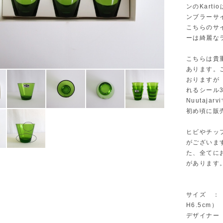
ンのKart
ンブラーサ
こちらのサ
ーは綺麗な
こちらは貴
あります。
おりますが
れるシール
Nuutaj
初め頃に販
ヒビやチッ
がございま
た、全てに
があります
サイズ ： Φ
H6.5cm）
デザイナー ：