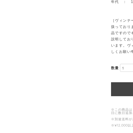
年代 ： 1
［ヴィンテ
扱っており
品ですので
説明してお
います。ヴ
しくお願い
数量
※この商品は
日に数日追加
※別途送料が
※¥12,00