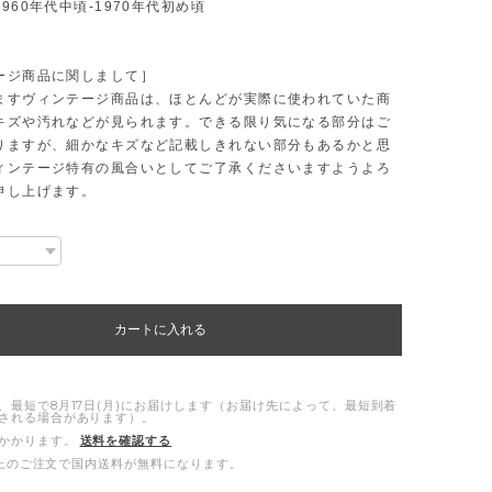
960年代中頃-1970年代初め頃
ージ商品に関しまして］
ますヴィンテージ商品は、ほとんどが実際に使われていた商
キズや汚れなどが見られます。できる限り気になる部分はご
りますが、細かなキズなど記載しきれない部分もあるかと思
ィンテージ特有の風合いとしてご了承くださいますようよろ
申し上げます。
カートに入れる
、最短で8月17日(月)にお届けします（お届け先によって、最短到着
される場合があります）。
かかります。
送料を確認する
0以上のご注文で国内送料が無料になります。