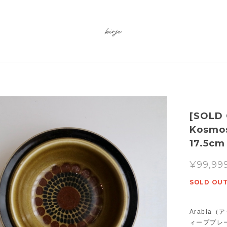
[SOLD
Kosm
17.5cm
¥99,99
SOLD OU
Arabia
ィーププレ