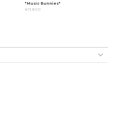
"Music Bunnies"
¥13,800