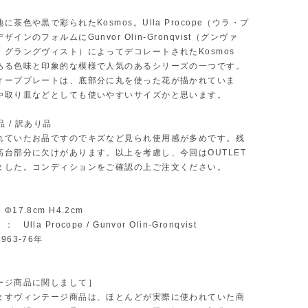
に茶色や黒で彩られたKosmos。Ulla Procope（ウラ・プ
インのフォルムにGunvor Olin-Gronqvist（グンヴァ
・グラングヴィスト）によってデコレートされたKosmos
ある色味と印象的な模様で人気のあるシリーズの一つです。
ィーププレートは、底部分に丸を使った花が描かれていま
や取り皿などとしても使いやすいサイズかと思います。
品 / 訳あり品
れていたお品ですのでキズなど見られ使用感が多めです。残
高台部分に欠けがあります。以上を考慮し、今回はOUTLET
ました。コンディションをご確認の上ご注文ください。
17.8cm H4.2cm
lla Procope / Gunvor Olin-Gronqvist
63-76年
ージ商品に関しまして］
ますヴィンテージ商品は、ほとんどが実際に使われていた商