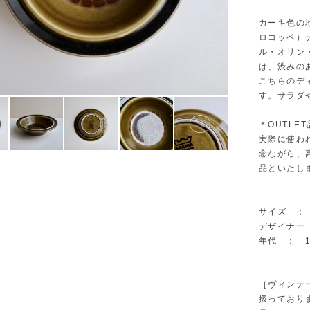
カーキ色の地
ロコッペ）デザ
ル・オリン
は、渋みの
こちらのデ
す。サラダ
＊OUTLET
実際に使わ
念ながら、
品といたし
サイズ ： Φ
デザイナー ： U
年代 ： 19
［ヴィンテ
扱っており