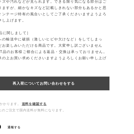
キズや汚れなどが見られます。できる限り気になる部分はご
りますが、細かなキズなど記載しきれない部分もあるかと思
ィンテージ特有の風合いとしてご了承くださいますようよろ
申し上げます。
T品に関しまして］
への輸送中に破損（激しいヒビや欠けなど）をしてしまっ
だお楽しみいただける商品です。大変申し訳ございません
LET品のお客様ご都合による返品・交換は承っておりません。
承の上お買い求めくださいますようよろしくお願い申し上げ
再入荷についてお問い合わせをする
かかります。
送料を確認する
0以上のご注文で国内送料が無料になります。
通報する