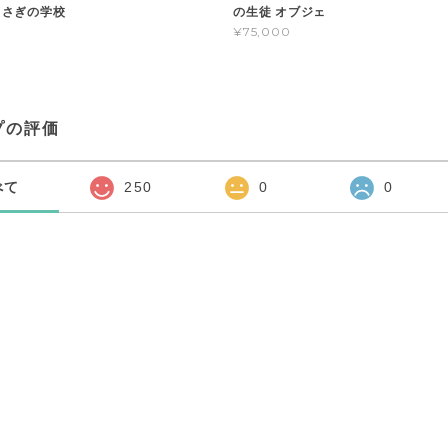
 うさぎの学校
の生徒 オブジェ
¥75,000
プの評価
べて
250
0
0