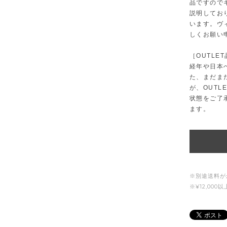
品ですので
説明してお
います。ヴ
しくお願い
［OUTLE
経年や日本
た、まだま
が、OUT
状態をご了
ます。
※別途送料が
※¥12,00