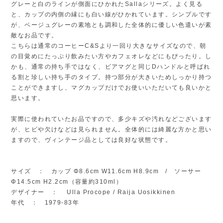
グレーと白のラインが側面にひかれたSallaシリーズ。よく見る
と、カップの内側の縁にも白い線がひかれています。シンプルです
が、ベージュグレーの素地とも調和した全体的に優しい色遣いが素
敵なお品です。
こちらは通常のコーヒーC&Sより一回り大きなサイズなので、朝
の目覚めにたっぷり飲みたい方やカフェオレなどにもぴったり。し
かも、通常の持ち手ではなく、ビアマグと同じDハンドルと呼ばれ
る割と珍しい持ち手のタイプ。持つ部分が大きいためしっかり持つ
ことができますし、マグカップだけでお使いいただいても良いかと
思います。
実際に使われていたお品ですので、多少キズや汚れなどございます
が、ヒビや欠けなどは見られません。全体的には綺麗な方かと思い
ますので、ヴィンテージ品としては良好な状態です。
サイズ ： カップ Φ8.6cm W11.6cm H8.9cm / ソーサー
Φ14.5cm H2.2cm（容量約310ml）
デザイナー ： Ulla Procope / Raija Uosikkinen
年代 ： 1979-83年