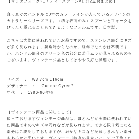
【サラダフォーク×1 / ティースプーン×1 計2点おまとめ】
真っ直ぐのハンドルに3本のカラーラインが入っているデザインの
カトラリーシリーズです。（柄は表面のみ）スプーンとフォークを
ぴったり重ねることもできるようなフォルムです。日本製。
こちらは実際に使われていたお品ですので、ステンレス部分にキズ
が多く見られます。製造時からなのか、経年でなのかは不明です
が、ハンドル部分のグリーン色の部分に若干ムラが見られるものも
ございます。ヴィンテージ品としてはやや良好な状態です。
サイズ ： W3.7cm L16cm
デザイナー ： Gunnar Cyren?
年代 ： 1986-90年頃
［ヴィンテージ商品に関しまして］
扱っておりますヴィンテージ商品は、ほとんどが実際に使われてい
た商品ですのでキズや汚れなどが見られます。できる限り気になる
部分はご説明しておりますが、細かなキズなど記載しきれない部分
もあるかと思います。ヴィンテージ特有の風合いとしてご了承くだ