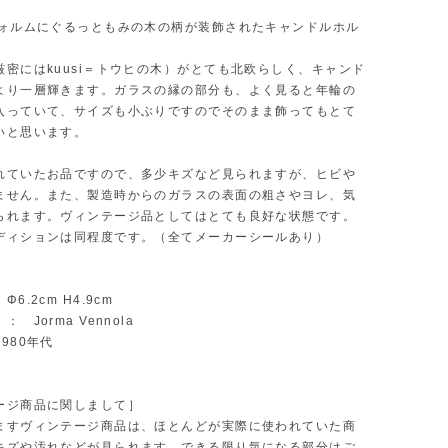
フォルムにぐるっともみの木の柄が装飾されたキャンドルホル
厳密にはkuusi＝トウヒの木）がとても北欧らしく、キャンド
より一層輝きます。ガラスの縁の部分も、よく見ると年輪の
入っていて、サイズも小ぶりですのでそのまま飾ってもとて
いと思います。
れていたお品ですので、多少キズなど見られますが、ヒビや
ません。また、製造時からのガラスの表面の粗さやヨレ、気
られます。ヴィンテージ品としてはとても良好な状態です。
ディションは同程度です。（全てメーカーシールあり）
6.2cm H4.9cm
 Jorma Vennola
980年代
ージ商品に関しまして］
ますヴィンテージ商品は、ほとんどが実際に使われていた商
キズや汚れなどが見られます。できる限り気になる部分はご