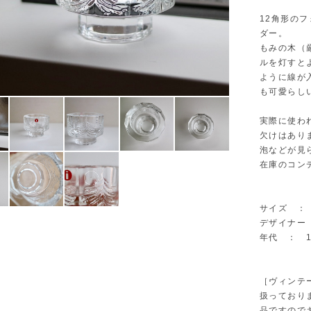
12角形の
ダー。
もみの木（
ルを灯すと
ように線が
も可愛らし
実際に使わ
欠けはあり
泡などが見
在庫のコン
サイズ ： Φ
デザイナー ：
年代 ： 1
［ヴィンテ
扱っており
品ですので