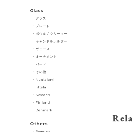
Glass
グラス
プレート
ボウル / クリーマー
キャンドルホルダー
ヴェース
オーナメント
バード
その他
Nuutajarvi
Iittala
Sweden
Finland
Denmark
Rela
Others
Sweden