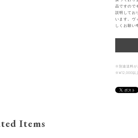
品ですので
説明してお
います。ヴ
しくお願い
※別途送料が
※¥12,00
ted Items