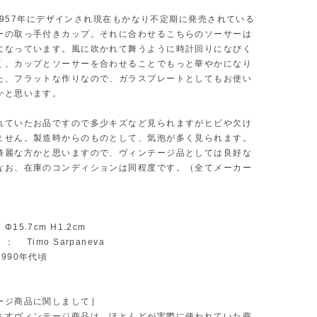
aは1957年にデザインされ現在もかなり不定期に発売されている
ーの取っ手付きカップ。それに合わせるこちらのソーサーは
になっています。風に吹かれて舞うように時計回りになびく
く、カップとソーサーを合わせることでもっと華やかになり
た、フラットな作りなので、ガラスプレートとしてもお使い
かと思います。
れていたお品ですので多少キズなど見られますがヒビや欠け
ません。製造時からのものとして、気泡が多く見られます。
綺麗な方かと思いますので、ヴィンテージ品としては良好な
なお、在庫のコンディションは同程度です。（全てメーカー
）
15.7cm H1.2cm
 Timo Sarpaneva
990年代頃
ージ商品に関しまして］
ますヴィンテージ商品は、ほとんどが実際に使われていた商