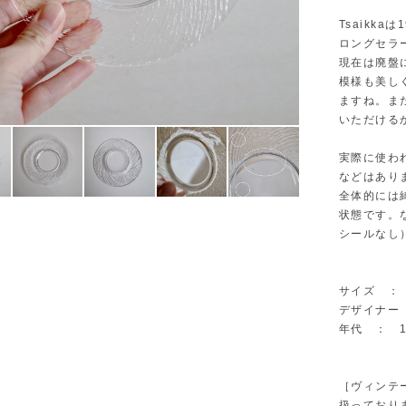
Tsaikk
ロングセラ
現在は廃盤
模様も美し
ますね。ま
いただける
実際に使わ
などはあり
全体的には
状態です。
シールなし
サイズ ： Φ
デザイナー ：
年代 ： 1
［ヴィンテ
扱っており