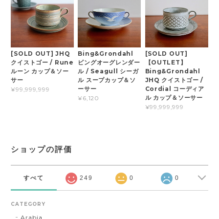
[SOLD OUT] JHQ
Bing&Grondahl
[SOLD OUT]
クイストゴー / Rune
ビングオーグレンダー
【OUTLET】
ルーン カップ＆ソー
ル / Seagull シーガ
Bing&Grondahl
サー
ル スープカップ＆ソ
JHQ クイストゴー /
ーサー
Cordial コーディア
¥99,999,999
ル カップ＆ソーサー
¥6,120
¥99,999,999
ショップの評価
すべて
249
0
0
CATEGORY
Arabia