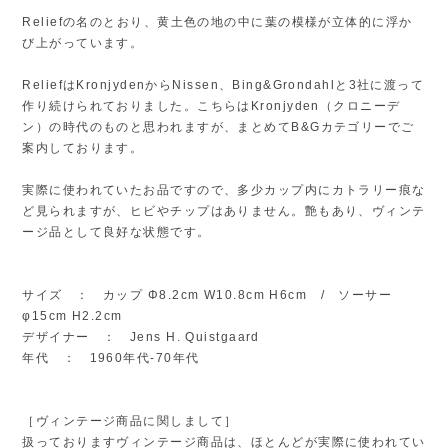
Reliefの名のとおり、黄土色の地の中に葉の模様が立体的に浮か
び上がっています。
ReliefはKronjydenからNissen、Bing&Grondahlと3社に渡って
作り続けられておりました。こちらはKronjyden（クロニーデ
ン）の時代のものと思われますが、まとめてB&Gカテゴリーでご
案内しております。
実際に使われていたお品ですので、多少カップ内にカトラリー痕な
ど見られますが、ヒビやチップはありません。艶もあり、ヴィンテ
ージ品として良好な状態です。
サイズ ： カップ Φ8.2cm W10.8cm H6cm / ソーサー
φ15cm H2.2cm
デザイナー ： Jens H. Quistgaard
年代 ： 1960年代-70年代
［ヴィンテージ商品に関しまして］
扱っておりますヴィンテージ商品は、ほとんどが実際に使われてい