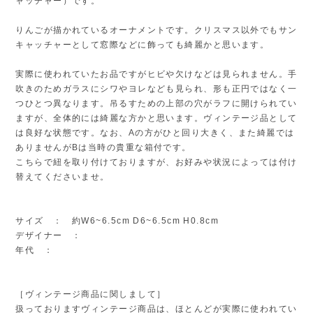
ャッチャー）です。
りんごが描かれているオーナメントです。クリスマス以外でもサン
キャッチャーとして窓際などに飾っても綺麗かと思います。
実際に使われていたお品ですがヒビや欠けなどは見られません。手
吹きのためガラスにシワやヨレなども見られ、形も正円ではなく一
つひとつ異なります。吊るすための上部の穴がラフに開けられてい
ますが、全体的には綺麗な方かと思います。ヴィンテージ品として
は良好な状態です。なお、Aの方がひと回り大きく、また綺麗では
ありませんがBは当時の貴重な箱付です。
こちらで紐を取り付けておりますが、お好みや状況によっては付け
替えてくださいませ。
サイズ ： 約W6~6.5cm D6~6.5cm H0.8cm
デザイナー ：
年代 ：
［ヴィンテージ商品に関しまして］
扱っておりますヴィンテージ商品は、ほとんどが実際に使われてい