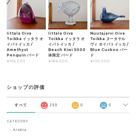
Iittala Oiva
Iittala Oiva
Nuutajarvi Oiva
Toikka イッタラ オ
Toikka イッタラ オ
Toikka ヌータヤル
イバトイッカ /
イバトイッカ /
ヴィ オイバトイッカ /
Amethyst
Beach Kiwi 5000
Blue Cuckoo バー
Penguin バード
体限定 バード
ド
¥156,000
¥186,000
¥109,000
ショップの評価
すべて
250
0
0
CATEGORY
Arabia