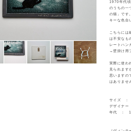
1970年
のうちの一つで
の猫」です
キーな色合
こちらには
は不安なも
レートハン
→壁掛け用
実際に使わ
見られます
思いますの
はありませ
サイズ ： W
デザイナー ： 
年代 ： 1
［ヴィンテ