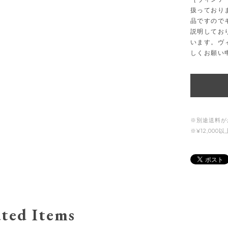
扱っており
品ですので
説明してお
います。ヴ
しくお願い
※別途送料が
※¥12,00
ted Items