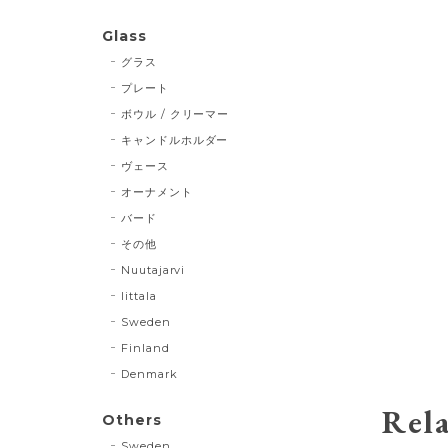
Glass
グラス
プレート
ボウル / クリーマー
キャンドルホルダー
ヴェース
オーナメント
バード
その他
Nuutajarvi
Iittala
Sweden
Finland
Denmark
Rela
Others
Sweden