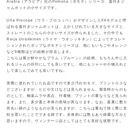
Arabia（アラビア）社のPomona（ポモナ）シリーズ、蓋付きジ
ャムポットの小サイズです。
Ulla Procope（ウラ・プロコッペ）がデザインしたFAモデルと呼
ばれる蓋付きジャムポットは、上がくびれている大きなサイズと、
ストレートのこちらの小さいサイズが作られました。その中でも
Raija Uosikkinen（ライヤ・ウオシッキネン）によってデコレー
ションされたポップなポモナシリーズは、他にもいちごやオレンジ
など9種類ほどの絵柄が存在します。
こちらは紫が鮮やかなプラム（プルーン）の絵柄。もちろん中に入
れるジャムの目印にしても良いですし、他にもジャーや小物入れと
して楽しんでみても良いですね。
実際に使われていたお品ですので多少汚れやキズ、プリントロスな
どございますが、ヒビや欠けなどは見られません。製造時からのも
のとして、釉薬ムラや黒点、付着物、プリントの重なりなど見られ
ます。また、多少蓋と本体の色味が異なります。なお、蓋裏に数カ
所丸い跡のようなものが見られますが、こちらは重ねて焼く際に支
柱を置いたことでできる跡です。全体的には艶もあり綺麗な方かと
思いますので、ヴィンテージ品としてはとても良好な状態です。