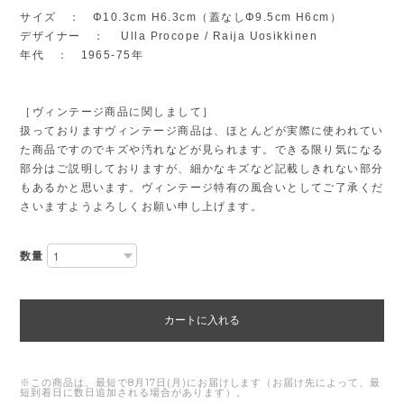
サイズ ： Φ10.3cm H6.3cm（蓋なしΦ9.5cm H6cm）
デザイナー ： Ulla Procope / Raija Uosikkinen
年代 ： 1965-75年
［ヴィンテージ商品に関しまして］
扱っておりますヴィンテージ商品は、ほとんどが実際に使われてい
た商品ですのでキズや汚れなどが見られます。できる限り気になる
部分はご説明しておりますが、細かなキズなど記載しきれない部分
もあるかと思います。ヴィンテージ特有の風合いとしてご了承くだ
さいますようよろしくお願い申し上げます。
数量
カートに入れる
※この商品は、最短で8月17日(月)にお届けします（お届け先によって、最
短到着日に数日追加される場合があります）。