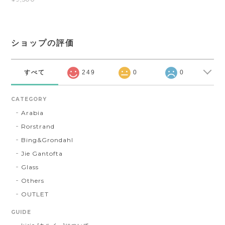
ショップの評価
すべて
249
0
0
CATEGORY
Arabia
Rorstrand
Bing&Grondahl
Jie Gantofta
Glass
Others
OUTLET
GUIDE