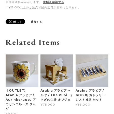
※別途送料がかかります。
送料を確認する
※¥12,000以上のご注文で国内送料が無料になります。
通報する
Related Items
【OUTLET】
Arabia アラビア ヘ
Arabia アラビア /
Arabia アラビア /
ルヤ / The Pupil う
GOG 魚 カトラリー
Aurinkoruusu ア
さぎの生徒 オブジェ
レスト 6点 セット
ウリンコルース ジャ
¥75,000
¥33,000
グ
¥9,500