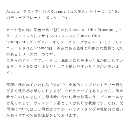
Arabia（アラビア）社のKosmos（コスモス）シリーズ、17.5cm
のディーププレート（ボウル）です。
カーキ色の地に茶色や黒で彩られたKosmos。Ulla Procope（ウ
ラ・プロコッペ）デザインのフォルムにGunvor Olin-
Gronqvist（グンヴァル・オリン・グラングヴィスト）によってデ
コレートされたKosmosは、渋みのある色味と印象的な模様で人気
のあるシリーズの一つです。
こちらのディーププレートは、底部分に丸を使った花が描かれてい
ます。サラダや取り皿などとしても使いやすいサイズかと思いま
す。
実際に使われていたお品ですので、全体的にキズやカトラリー痕な
ど多く使用感が感じられますが、ヒビやチップはありません。製造
時からのものとして、形成時に付いた痕や釉薬ムラ、ピンホールな
ど見られます。ヴィンテージ品としては良好な状態です。なお、使
用感についてはほぼ同程度ですが、バックスタンプや他部分に違い
がありますので個別撮影をしております。