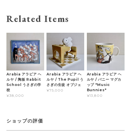
Related Items
Arabia アラビア ヘ
Arabia アラビア ヘ
Arabia アラビア ヘ
ルヤ / 陶板 Rabbit
ルヤ / The Pupil う
ルヤ / バニー マグカ
School うさぎの学
さぎの生徒 オブジェ
ップ "Music
校
Bunnies"
¥75,000
¥38,000
¥13,800
ショップの評価