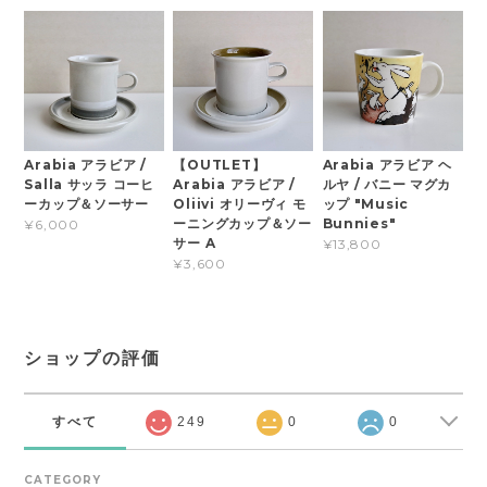
Arabia アラビア /
【OUTLET】
Arabia アラビア ヘ
Salla サッラ コーヒ
Arabia アラビア /
ルヤ / バニー マグカ
ーカップ＆ソーサー
Oliivi オリーヴィ モ
ップ "Music
ーニングカップ＆ソー
Bunnies"
¥6,000
サー A
¥13,800
¥3,600
ショップの評価
すべて
249
0
0
CATEGORY