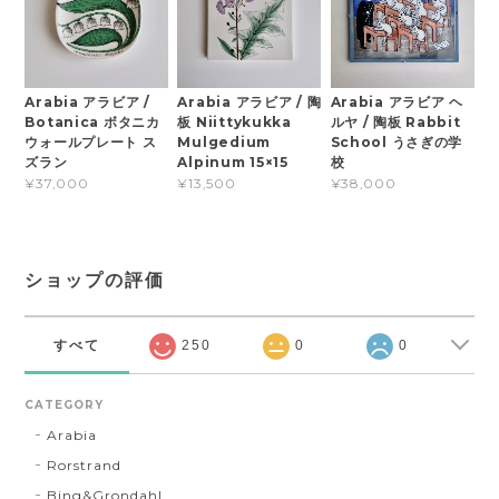
Arabia アラビア /
Arabia アラビア / 陶
Arabia アラビア ヘ
Botanica ボタニカ
板 Niittykukka
ルヤ / 陶板 Rabbit
ウォールプレート ス
Mulgedium
School うさぎの学
ズラン
Alpinum 15×15
校
¥37,000
¥13,500
¥38,000
ショップの評価
すべて
250
0
0
CATEGORY
Arabia
Rorstrand
Bing&Grondahl