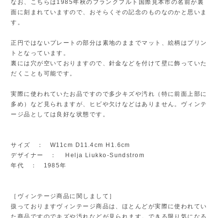
なお、こちらは1985年秋のフランクフルト国際見本市の名前が裏
面に刻まれていますので、おそらくその記念のものなのかと思いま
す。
正円ではないプレートの部分は素地のままでマット、絵柄はプリン
トとなっています。
裏には穴が空いておりますので、針金などを付けて壁に飾っていた
だくことも可能です。
実際に使われていたお品ですので多少キズや汚れ（特に前面上部に
多め）など見られますが、ヒビや欠けなどはありません。ヴィンテ
ージ品としては良好な状態です。
サイズ ： W11cm D11.4cm H1.6cm
デザイナー ： Helja Liukko-Sundstrom
年代 ： 1985年
［ヴィンテージ商品に関しまして］
扱っておりますヴィンテージ商品は、ほとんどが実際に使われてい
た商品ですのでキズや汚れなどが見られます。できる限り気になる